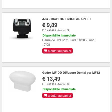
JJC - MSA1 HOT SHOE ADAPTER
€ 9,89
FID 496488 - tva % US
Disponibilité immédiate
Heure de livraison: Lundi 10/08 - Lundi
17/08
ajouter au panier
Godox MF-DD Diffusore Dental per MF12
€ 13,49
FID 466965 - tva % US
Disponibilité immédiate
ajouter au panier