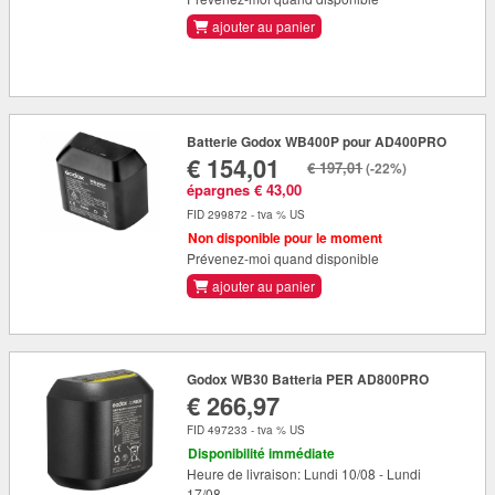
ajouter au panier
Batterie Godox WB400P pour AD400PRO
€ 154,01
€ 197,01
(-22%)
épargnes € 43,00
FID 299872 - tva % US
Non disponible pour le moment
Prévenez-moi quand disponible
ajouter au panier
Godox WB30 Batteria PER AD800PRO
€ 266,97
FID 497233 - tva % US
Disponibilité immédiate
Heure de livraison: Lundi 10/08 - Lundi
17/08