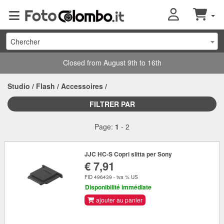
Chercher
Closed from August 9th to 16th
Studio
/
Flash
/
Accessoires
/
FILTRER PAR
Page:
1
-
2
JJC HC-S Copri slitta per Sony
€ 7,91
FID 496439 - tva % US
Disponibilité immédiate
ajouter au panier