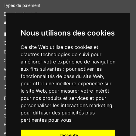
Types de paiement
Droit de rétractation
Application de la TVA
Nous utilisons des cookies
INFORMATION
Conditions de location
Ce site Web utilise des cookies et
Devis
d'autres technologies de suivi pour
Offre groupée
améliorer votre expérience de navigation
aux fins suivantes :
pour activer les
Vous avez trouvé moins cher?
fonctionnalités de base du site Web
,
Financement
pour offrir une meilleure expérience sur
Occasion
le site Web
,
pour mesurer votre intérêt
pour nos produits et services et pour
FOTOCOLOMBO.IT
personnaliser les interactions marketing
,
Qui sommes-nous
pour diffuser des publicités plus
Où nous trouver
pertinentes pour vous
.
Horaires d'ouverture
Avis sur Trovaprezzi
J'accepte