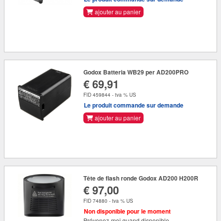
ajouter au panier
Godox Batteria WB29 per AD200PRO
€ 69,91
FID 459844 - tva % US
Le produit commande sur demande
ajouter au panier
Tête de flash ronde Godox AD200 H200R
€ 97,00
FID 74880 - tva % US
Non disponible pour le moment
Prévenez-moi quand disponible