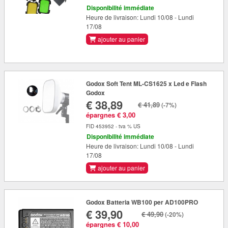
Disponibilité immédiate
Heure de livraison: Lundi 10/08 - Lundi
17/08
ajouter au panier
Godox Soft Tent ML-CS1625 x Led e Flash
Godox
€ 38,89
€ 41,89
(-7%)
épargnes € 3,00
FID 453952 - tva % US
Disponibilité immédiate
Heure de livraison: Lundi 10/08 - Lundi
17/08
ajouter au panier
Godox Batteria WB100 per AD100PRO
€ 39,90
€ 49,90
(-20%)
épargnes € 10,00