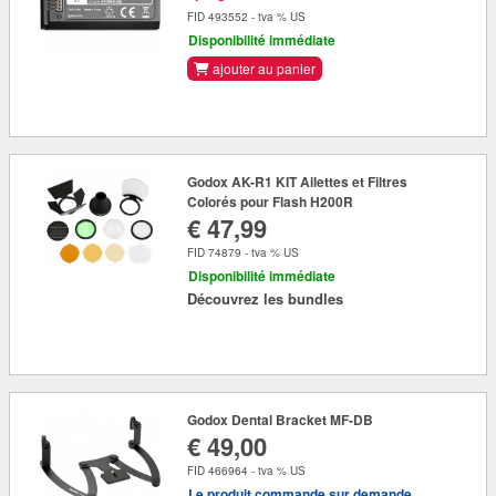
FID 493552 - tva % US
Disponibilité immédiate
ajouter au panier
Godox AK-R1 KIT Ailettes et Filtres
Colorés pour Flash H200R
€ 47,99
FID 74879 - tva % US
Disponibilité immédiate
Découvrez les bundles
Godox Dental Bracket MF-DB
€ 49,00
FID 466964 - tva % US
Le produit commande sur demande