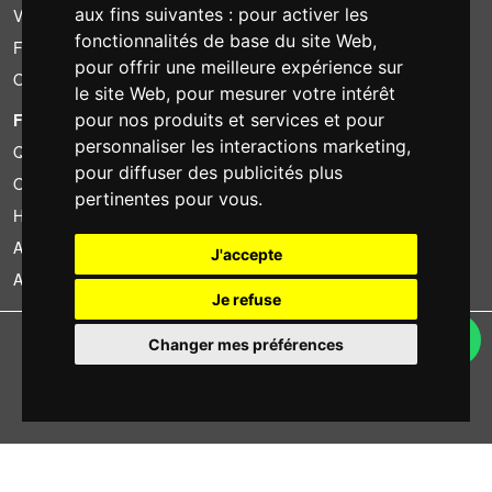
aux fins suivantes :
pour activer les
Vous avez trouvé moins cher?
fonctionnalités de base du site Web
,
Financement
pour offrir une meilleure expérience sur
Occasion
le site Web
,
pour mesurer votre intérêt
FOTOCOLOMBO.IT
pour nos produits et services et pour
personnaliser les interactions marketing
,
Qui sommes-nous
pour diffuser des publicités plus
Où nous trouver
pertinentes pour vous
.
Horaires d'ouverture
Avis sur Trovaprezzi
J'accepte
Avis sur Google
Je refuse
Copyright © Fotocolombo Srl - Viale Verdi 95 - 23807 Merate (LC) - P. Iva
Changer mes préférences
03298370135 - SDI: M5UXCR1
Tous droits réservés. Les marques déposées et logos sont la propriété
exclusive de leur détenteurs respectifs.
Ecommerce software by ~madcommerce