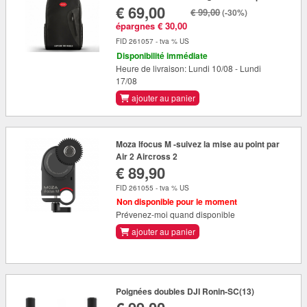
€ 69,00
€ 99,00
(-30%)
épargnes € 30,00
FID 261057 - tva % US
Disponibilité immédiate
Heure de livraison: Lundi 10/08 - Lundi
17/08
ajouter au panier
Moza Ifocus M -suivez la mise au point par
Air 2 Aircross 2
€ 89,90
FID 261055 - tva % US
Non disponible pour le moment
Prévenez-moi quand disponible
ajouter au panier
Poignées doubles DJI Ronin-SC(13)