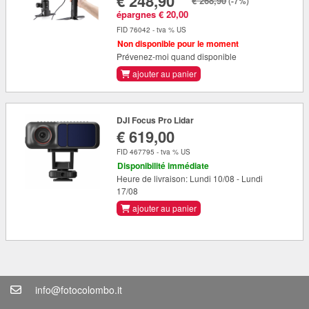
€ 248,90
€ 268,90
(-7%)
épargnes € 20,00
FID 76042 - tva % US
Non disponible pour le moment
Prévenez-moi quand disponible
ajouter au panier
DJI Focus Pro Lidar
€ 619,00
FID 467795 - tva % US
Disponibilité immédiate
Heure de livraison: Lundi 10/08 - Lundi
17/08
ajouter au panier
info@fotocolombo.it