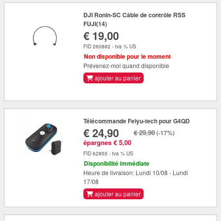
DJI Ronin-SC Câble de contrôle RSS
FUJI(14)
€ 19,00
FID 260882 - tva % US
Non disponible pour le moment
Prévenez-moi quand disponible
ajouter au panier
Télécommande Feiyu-tech pour G4QD
€ 24,90
€ 29,90
(-17%)
épargnes € 5,00
FID 62855 - tva % US
Disponibilité immédiate
Heure de livraison: Lundi 10/08 - Lundi
17/08
ajouter au panier