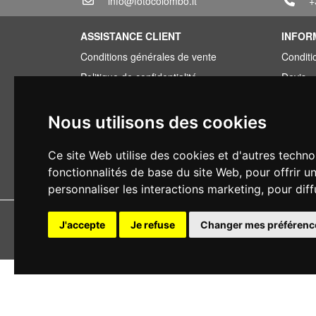
info@fotocolombo.it
+
ASSISTANCE CLIENT
INFOR
Conditions générales de vente
Conditi
Politique de confidentialité
Devis
Informations sur la livraison
Offre g
Conditions de garantie
Vous av
Nous utilisons des cookies
Types de paiement
Financ
Ce site Web utilise des cookies et d'autres techno
Droit de rétractation
Occasi
fonctionnalités de base du site Web
,
pour offrir u
Application de la TVA
personnaliser les interactions marketing
,
pour diff
Copyright 
J'accepte
Je refuse
Changer mes préférenc
Tous droits r