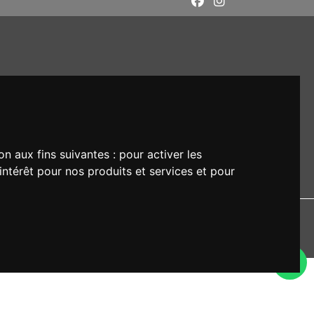
on aux fins suivantes :
pour activer les
intérêt pour nos produits et services et pour
DI: M5UXCR1
rs respectifs.