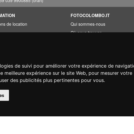
39 039 9900885
(orari)
MATION
FOTOCOLOMBO.IT
ons de location
Qui sommes-nous
Où nous trouver
roupée
Horaires d'ouverture
ez trouvé moins cher?
Avis sur Trovaprezzi
ement
Avis sur Google
logies de suivi pour améliorer votre expérience de navigati
on
ne meilleure expérience sur le site Web
,
pour mesurer votre 
user des publicités plus pertinentes pour vous
.
© Fotocolombo Srl - Viale Verdi 95 - 23807 Merate (LC) - P. Iva 03298370135 - S
es
éservés. Les marques déposées et logos sont la propriété exclusive de leur détenteu
Ecommerce software by ~madcommerce
Closed from August 9th to 16th