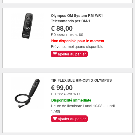
Olympus OM System RM-WR1
Telecomando per OM-1
€ 88,00
FID 452511 - tva % US
Non disponible pour le moment
Prévenez-moi quand disponible
ajouter au panier
TIR FLEXIBLE RM-CB1 X OLYMPUS
€ 99,00
FID 59514 - tva % US
Disponibilité immédiate
Heure de livraison: Lundi 10/08 - Lundi
17/08
ajouter au panier