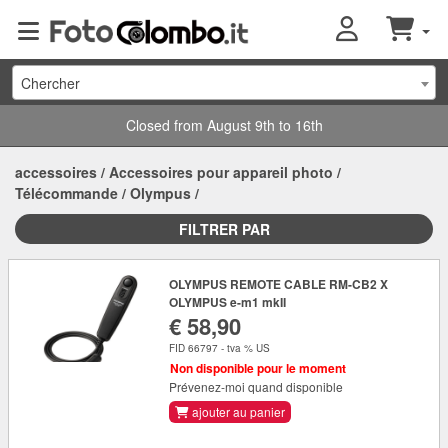
Chercher
Closed from August 9th to 16th
accessoires
/
Accessoires pour appareil photo
/
Télécommande
/
Olympus
/
FILTRER PAR
OLYMPUS REMOTE CABLE RM-CB2 X
OLYMPUS e-m1 mkII
€ 58,90
FID 66797 - tva % US
Non disponible pour le moment
Prévenez-moi quand disponible
ajouter au panier