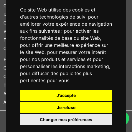
Conditions de location
Ce site Web utilise des cookies et
Devis
d'autres technologies de suivi pour
Offre groupée
améliorer votre expérience de navigation
aux fins suivantes :
pour activer les
Vous avez trouvé moins cher?
fonctionnalités de base du site Web
,
Financement
pour offrir une meilleure expérience sur
Occasion
le site Web
,
pour mesurer votre intérêt
FOTOCOLOMBO.IT
pour nos produits et services et pour
personnaliser les interactions marketing
,
Qui sommes-nous
pour diffuser des publicités plus
Où nous trouver
pertinentes pour vous
.
Horaires d'ouverture
Avis sur Trovaprezzi
J'accepte
Avis sur Google
Je refuse
Copyright © Fotocolombo Srl - Viale Verdi 95 - 23807 Merate (LC) - P. Iva
Changer mes préférences
03298370135 - SDI: M5UXCR1
Tous droits réservés. Les marques déposées et logos sont la propriété