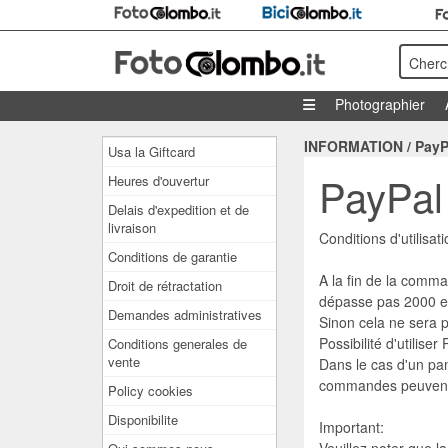
Cherc
Photographier
INFORMATION
/
PayP
Usa la Giftcard
PayPal
Heures d'ouvertur
Delais d'expedition et de
livraison
Conditions d'utilisa
Conditions de garantie
A la fin de la comma
Droit de rétractation
dépasse pas 2000 e
Demandes administratives
Sinon cela ne sera p
Possibilité d'utilis
Conditions generales de
vente
Dans le cas d'un pan
commandes peuvent 
Policy cookies
Disponibilite
Important: