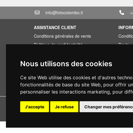
info@fotocolombo.it
+
ASSISTANCE CLIENT
INFOR
Conditions générales de vente
Conditi
Politique de confidentialité
Devis
Informations sur la livraison
Offre g
Conditions de garantie
Vous av
Nous utilisons des cookies
Types de paiement
Financ
Ce site Web utilise des cookies et d'autres techno
Droit de rétractation
Occasi
fonctionnalités de base du site Web
,
pour offrir u
Application de la TVA
personnaliser les interactions marketing
,
pour diff
Copyright 
J'accepte
Je refuse
Changer mes préférenc
Tous droits r