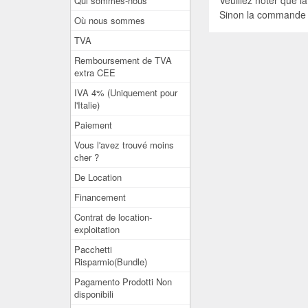
Veuillez noter que la
Qui sommes-nous
Sinon la commande pe
Où nous sommes
TVA
Remboursement de TVA
extra CEE
IVA 4% (Uniquement pour
l'Italie)
Paiement
Vous l'avez trouvé moins
cher ?
De Location
Financement
Contrat de location-
exploitation
Pacchetti
Risparmio(Bundle)
Pagamento Prodotti Non
disponibili