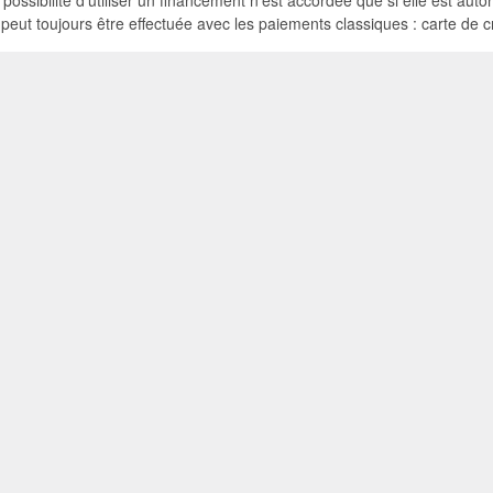
 possibilité d'utiliser un financement n'est accordée que si elle est autor
ut toujours être effectuée avec les paiements classiques : carte de cr