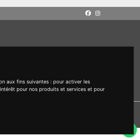
on aux fins suivantes :
pour activer les
intérêt pour nos produits et services et pour
DI: M5UXCR1
rs respectifs.