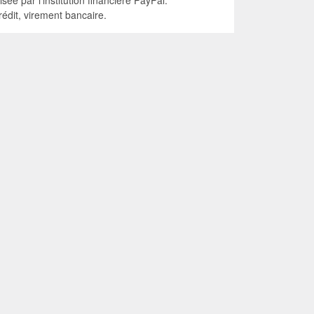
isée par l'institution financière PayPal.
édit, virement bancaire.