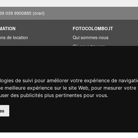
39 039 9900885
(orari)
MATION
FOTOCOLOMBO.IT
ons de location
Qui sommes-nous
Où nous trouver
roupée
Horaires d'ouverture
ez trouvé moins cher?
Avis sur Trovaprezzi
ement
Avis sur Google
logies de suivi pour améliorer votre expérience de navigati
on
ne meilleure expérience sur le site Web
,
pour mesurer votre 
user des publicités plus pertinentes pour vous
.
© Fotocolombo Srl - Viale Verdi 95 - 23807 Merate (LC) - P. Iva 03298370135 - S
es
éservés. Les marques déposées et logos sont la propriété exclusive de leur détenteu
Ecommerce software by ~madcommerce