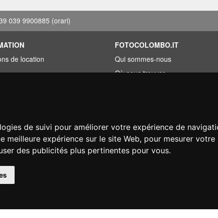
39 039 9900885
(orari)
MATION
FOTOCOLOMBO.IT
ons de location
Qui sommes-nous
Où nous trouver
roupée
Horaires d'ouverture
ez trouvé moins cher?
Avis sur Trovaprezzi
ement
Avis sur Google
logies de suivi pour améliorer votre expérience de navigati
on
ne meilleure expérience sur le site Web
,
pour mesurer votre 
user des publicités plus pertinentes pour vous
.
© Fotocolombo Srl - Viale Verdi 95 - 23807 Merate (LC) - P. Iva 03298370135 - S
es
éservés. Les marques déposées et logos sont la propriété exclusive de leur détenteu
Ecommerce software by ~madcommerce