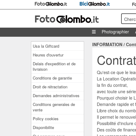
Cherc
Photographier
INFORMATION
/
Cont
Usa la Giftcard
Contrat
Heures d'ouvertur
Delais d'expedition et de
livraison
Qu'est-ce que le lea
Conditions de garantie
La Location Opératio
la fin du contrat,
Droit de rétractation
avec toute une série 
Demandes administratives
Pourquoi choisir le 
Demande rapide et f
Conditions generales de
vente
Libre choix du nomb
Il permet le renouve
Policy cookies
Possibilité d'inclur
Disponibilite
Des coûts de financ