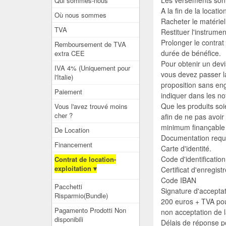
Les versements sont
Qui sommes-nous
A la fin de la location
Où nous sommes
Racheter le matéri
TVA
Restituer l'instrume
Prolonger le contrat
Remboursement de TVA
durée de bénéfice.
extra CEE
Pour obtenir un devi
IVA 4% (Uniquement pour
vous devez passer la
l'Italie)
proposition sans en
Paiement
indiquer dans les no
Que les produits soi
Vous l'avez trouvé moins
cher ?
afin de ne pas avoir
minimum finançable 
De Location
Documentation requ
Financement
Carte d'identité.
Code d'identification
Contrat de location-
exploitation ▾
Certificat d'enregis
Code IBAN
Pacchetti
Signature d'acceptat
Risparmio(Bundle)
200 euros + TVA pou
Pagamento Prodotti Non
non acceptation de l
disponibili
Délais de réponse p