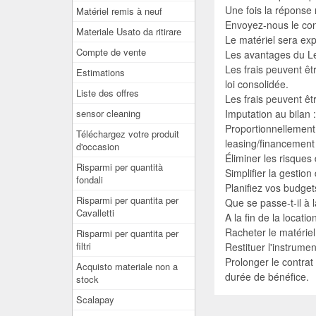
Une fois la réponse 
Matériel remis à neuf
Envoyez-nous le cont
Materiale Usato da ritirare
Le matériel sera exp
Compte de vente
Les avantages du L
Les frais peuvent êt
Estimations
loi consolidée.
Liste des offres
Les frais peuvent êtr
sensor cleaning
Imputation au bilan :
Proportionnellement
Téléchargez votre produit
leasing/financement
d'occasion
Éliminer les risques
Risparmi per quantità
Simplifier la gesti
fondali
Planifiez vos budget
Risparmi per quantita per
Que se passe-t-il à l
Cavalletti
A la fin de la location
Racheter le matéri
Risparmi per quantita per
filtri
Restituer l'instrume
Prolonger le contrat
Acquisto materiale non a
durée de bénéfice.
stock
Scalapay