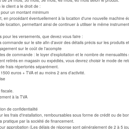
 de 24 mois, 30 mois, 36 mois, 48 mois, 60 mois selon le produit.
 le client a le droit de :
el pour un montant minimum
nt, en procédant éventuellement à la location d'une nouvelle machine é
 de location, permettant ainsi de continuer à utiliser le même instrume
s pour les versements, que devez-vous faire :
 commande sur le site afin d'avoir des détails précis sur les produits et
gagement sur le coût de l'acompte
tes de commande : le loyer d'exploitation et le nombre de mensualités
ent retirés en magasin ou expédiés, vous devrez choisir le mode de re
 de frais répertoriés séparément.
1500 euros + TVA et au moins 2 ans d'activité.
ise
 fiscale.
trement à la TVA
ion de confidentialité
r les frais d'installation, remboursables sous forme de crédit ou de b
a pratique par la société de financement.
our approbation (Les délais de réponse sont généralement de 2 à 5 jou