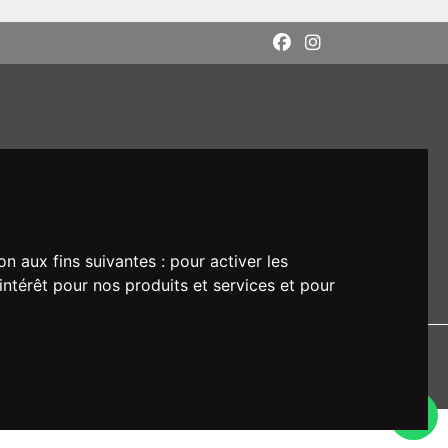
on aux fins suivantes :
pour activer les
intérêt pour nos produits et services et pour
DI: M5UXCR1
rs respectifs.