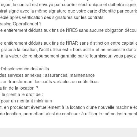
reçue, le contrat est envoyé par courrier électronique et doit être signé
rat signé avec la même signature que votre carte d'identité par courrie
édié après vérification des signatures sur les contrats
easing Opérationnel ?
re entièrement déduits aux fins de l'IRES sans aucune obligation décou
e entièrement déduits aux fins de l'IRAP, sans distinction entre capital e
 grâce à la location, l'actif utilisé est « hors actif » et ne nécessite 
 à la valeur de remboursement garantie par le fournisseur, vous payez
 d'obsolescence des actifs
on des services annexes : assurances, maintenance
s en transformant les coûts variables en coûts fixes.
a fin de la location ?
 le client a le droit de :
el pour un montant minimum
nt, en procédant éventuellement à la location d'une nouvelle machine é
 de location, permettant ainsi de continuer à utiliser le même instrume