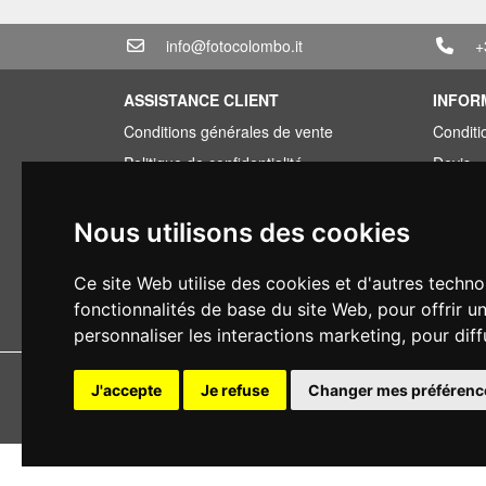
info@fotocolombo.it
+
ASSISTANCE CLIENT
INFOR
Conditions générales de vente
Conditi
Politique de confidentialité
Devis
Informations sur la livraison
Offre g
Conditions de garantie
Vous av
Nous utilisons des cookies
Types de paiement
Financ
Ce site Web utilise des cookies et d'autres techno
Droit de rétractation
Occasi
fonctionnalités de base du site Web
,
pour offrir u
Application de la TVA
personnaliser les interactions marketing
,
pour diff
Copyright 
J'accepte
Je refuse
Changer mes préférenc
Tous droits r