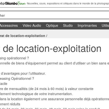
Nouvelles, cours, expositions et critiques dans le monde de la photograp
her
Accessoires
Video Audio
Optique
Studio
Imprimantes
Utili
rat de location-exploitation
/
 de location-exploitation
sing opérationnel ?
nnelle de biens d'équipement permet au client d'utiliser un bien sans e
d’avantages pour l’utilisateur.
Leasing Opérationnel ?
acile
re de mensualités (de 24 mois à 60 mois) à valeur constante
llement technologique de votre instrumentation.
e dans la location également une assurance personnelle déjà opérationne
ement réduits