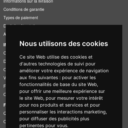
Informations sur la livraison
Conditions de garantie
Types de paiement
Droit de rétractation
Application de la TVA
Nous utilisons des cookies
INFORMATION
Conditions de location
Ce site Web utilise des cookies et
Devis
d'autres technologies de suivi pour
Offre groupée
améliorer votre expérience de navigation
aux fins suivantes :
pour activer les
Vous avez trouvé moins cher?
fonctionnalités de base du site Web
,
Financement
pour offrir une meilleure expérience sur
Occasion
le site Web
,
pour mesurer votre intérêt
FOTOCOLOMBO.IT
pour nos produits et services et pour
personnaliser les interactions marketing
,
Qui sommes-nous
pour diffuser des publicités plus
Où nous trouver
pertinentes pour vous
.