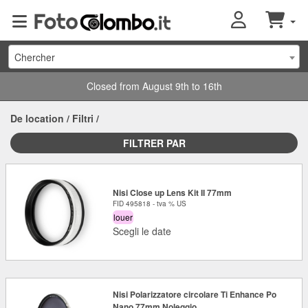
Chercher
Closed from August 9th to 16th
De location
/
Filtri
/
FILTRER PAR
Nisi Close up Lens Kit II 77mm
FID 495818 - tva % US
louer
Scegli le date
Nisi Polarizzatore circolare Ti Enhance Po
Nano 77mm Noleggio