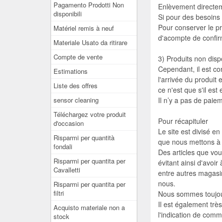
Pagamento Prodotti Non
Enlèvement directem
disponibili
Si pour des besoins
Pour conserver le pr
Matériel remis à neuf
d'acompte de confir
Materiale Usato da ritirare
Compte de vente
3) Produits non disp
Cependant, il est co
Estimations
l'arrivée du produit e
Liste des offres
ce n'est que s'il est
sensor cleaning
Il n’y a pas de paie
Téléchargez votre produit
Pour récapituler
d'occasion
Le site est divisé e
Risparmi per quantità
que nous mettons à di
fondali
Des articles que vou
Risparmi per quantita per
évitant ainsi d'avoi
Cavalletti
entre autres magasi
nous.
Risparmi per quantita per
filtri
Nous sommes toujour
Il est également trè
Acquisto materiale non a
l'indication de comm
stock