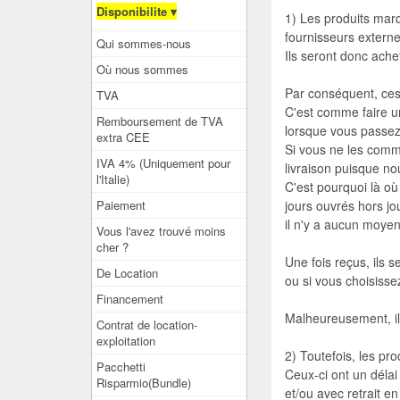
Disponibilite ▾
1) Les produits mar
fournisseurs externes
Qui sommes-nous
Ils seront donc ach
Où nous sommes
Par conséquent, ces 
TVA
C'est comme faire un
Remboursement de TVA
lorsque vous passe
extra CEE
Si vous ne les comma
IVA 4% (Uniquement pour
livraison puisque 
l'Italie)
C'est pourquoi là où
Paiement
jours ouvrés hors jo
il n'y a aucun moyen 
Vous l'avez trouvé moins
cher ?
Une fois reçus, ils 
De Location
ou si vous choisiss
Financement
Malheureusement, il 
Contrat de location-
exploitation
2) Toutefois, les pro
Pacchetti
Ceux-ci ont un délai
Risparmio(Bundle)
et/ou avec retrait 