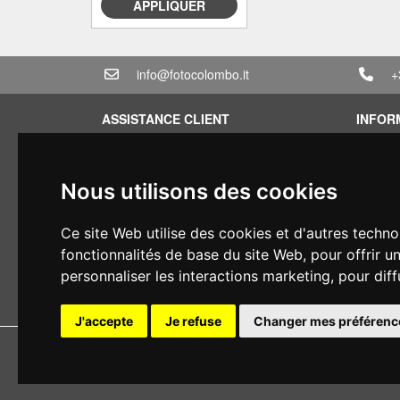
APPLIQUER
info@fotocolombo.it
+
ASSISTANCE CLIENT
INFOR
Conditions générales de vente
Conditi
Politique de confidentialité
Devis
Nous utilisons des cookies
Informations sur la livraison
Offre g
Conditions de garantie
Vous av
Ce site Web utilise des cookies et d'autres techno
Types de paiement
Financ
fonctionnalités de base du site Web
,
pour offrir u
Droit de rétractation
Occasi
personnaliser les interactions marketing
,
pour diff
Application de la TVA
J'accepte
Je refuse
Changer mes préférenc
Copyright 
Tous droits r