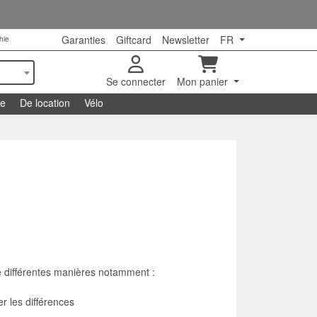
Garanties
Giftcard
Newsletter
FR
hie
Se connecter
Mon panier
se
De location
Vélo
de différentes manières notamment :
er les différences