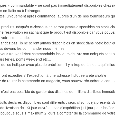
qués « commandable » ne sont pas immédiatement disponibles chez nou
 en Italie ou à l'étranger.
etés, uniquement après commande, auprès d'un de nos fournisseurs qu
produits indiqués ci-dessous ne seront jamais disponibles en stock che
e réservation en sachant que le produit est disponible car vous pouvez
z votre commande.
ndez pas, ils ne seront jamais disponibles en stock dans notre boutiq
nous devons les commander nous-mêmes.
 vous trouvez l'écrit commandable les jours de livraison indiqués sont 
urs fériés, ponts week-end etc...
de les indiquer avec plus de précision : il y a trop de facteurs qui influ
seront expédiés si l'expédition à une adresse indiquée a été choisie
ez de retirer la commande en magasin, vous pouvez récupérer la com
n'est pas possible de garder des dizaines de milliers d'articles imméd
duits déclarés disponibles sont différents : ceux-ci sont déjà présents d
 de livraison de 1/3 jour ouvré en cas d'expédition (+1 jour pour les île
en boutique sous 1 maximum 2 jours à compter de la commande de votre