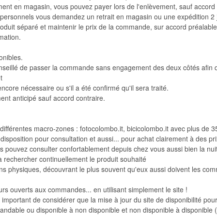
ent en magasin, vous pouvez payer lors de l'enlèvement, sauf accord c
 personnels vous demandez un retrait en magasin ou une expédition 2
oduit séparé et maintenir le prix de la commande, sur accord préalabl
mation.
onibles.
nseillé de passer la commande sans engagement des deux côtés afin de sa
t
 encore nécessaire ou s'il a été confirmé qu'il sera traité.
ment anticipé sauf accord contraire.
n différentes macro-zones : fotocolombo.it, bicicolombo.it avec plus de 3
sposition pour consultation et aussi... pour achat clairement à des prix 
s pouvez consulter confortablement depuis chez vous aussi bien la nuit
r à rechercher continuellement le produit souhaité
ns physiques, découvrant le plus souvent qu'eux aussi doivent les 
s ouverts aux commandes... en utilisant simplement le site !
s important de considérer que la mise à jour du site de disponibilité pou
andable ou disponible à non disponible et non disponible à disponible (