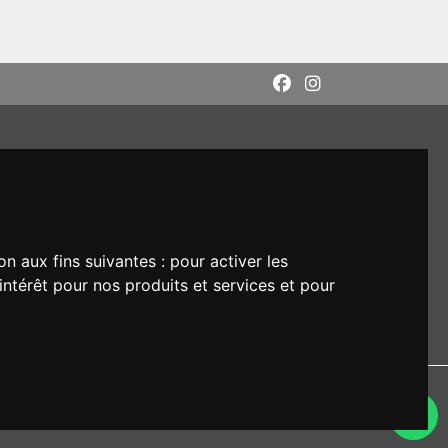
on aux fins suivantes :
pour activer les
intérêt pour nos produits et services et pour
DI: M5UXCR1
rs respectifs.