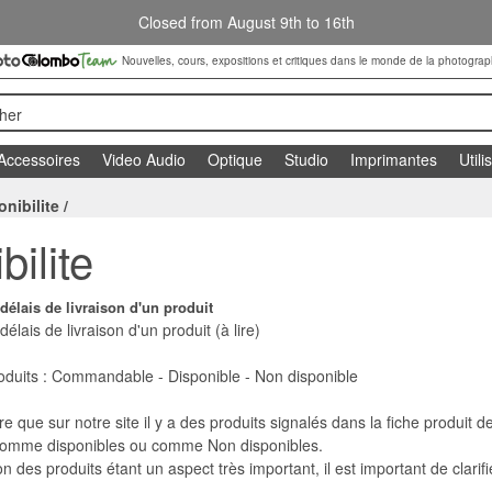
Closed from August 9th to 16th
Nouvelles, cours, expositions et critiques dans le monde de la photograp
her
Accessoires
Video Audio
Optique
Studio
Imprimantes
Utili
onibilite
/
bilite
délais de livraison d'un produit
délais de livraison d'un produit (à lire)
roduits : Commandable - Disponible - Non disponible
que sur notre site il y a des produits signalés dans la fiche produit 
omme disponibles ou comme Non disponibles.
on des produits étant un aspect très important, il est important de clarifi