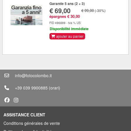
Garantie 5 ans (2 + 3)
€ 69,00
€ 99,00
(-30%)
épargnes € 30,00
FID 496889 - tva % US
Disponibilité immédiate
ajouter au panier
info@fotocolombo.it
+39 039 9900885
(orari)
ASSISTANCE CLIENT
Conditions générales de vente