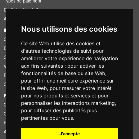
Types de paiement
Droit de rétractation
Application de la TVA
Nous utilisons des cookies
INFORMATION
Conditions de location
Ce site Web utilise des cookies et
Devis
d'autres technologies de suivi pour
Offre groupée
améliorer votre expérience de navigation
aux fins suivantes :
pour activer les
Vous avez trouvé moins cher?
fonctionnalités de base du site Web
,
Financement
pour offrir une meilleure expérience sur
Occasion
le site Web
,
pour mesurer votre intérêt
FOTOCOLOMBO.IT
pour nos produits et services et pour
personnaliser les interactions marketing
,
Qui sommes-nous
pour diffuser des publicités plus
Où nous trouver
pertinentes pour vous
.
Horaires d'ouverture
Avis sur Trovaprezzi
J'accepte