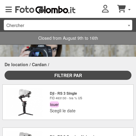
Chercher
Closed from August 9th to 16th
De location
/
Cardan
/
FILTRER PAR
Dji - RS 3 Single
FID 463130 - tva % US
louer
Scegli le date