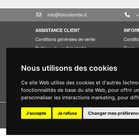
info@fotocolombo.it
+
ASSISTANCE CLIENT
INFOR
Conditions générales de vente
Conditi
Politique de confidentialité
Devis
Informations sur la livraison
Offre g
Conditions de garantie
Vous av
Nous utilisons des cookies
Types de paiement
Financ
Ce site Web utilise des cookies et d'autres techno
Droit de rétractation
Occasi
fonctionnalités de base du site Web
,
pour offrir u
Application de la TVA
personnaliser les interactions marketing
,
pour diff
Copyright 
J'accepte
Je refuse
Changer mes préférenc
Tous droits r