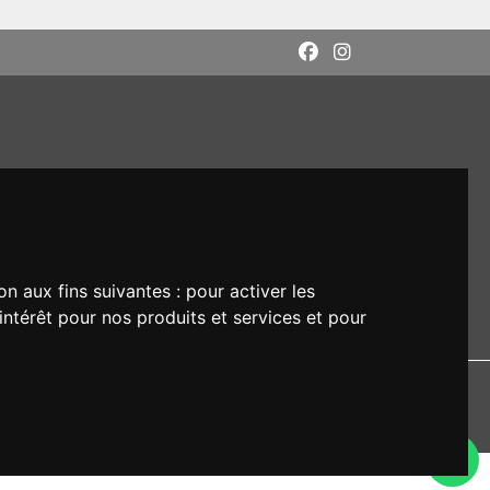
on aux fins suivantes :
pour activer les
intérêt pour nos produits et services et pour
DI: M5UXCR1
rs respectifs.