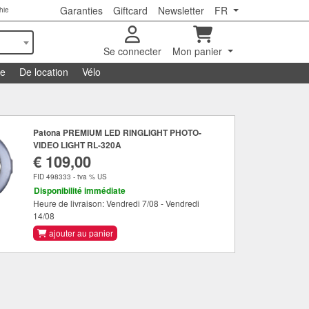
Garanties
Giftcard
Newsletter
FR
hie
Se connecter
Mon panier
se
De location
Vélo
Patona PREMIUM LED RINGLIGHT PHOTO-
VIDEO LIGHT RL-320A
€ 109,00
FID 498333 - tva % US
Disponibilité immédiate
Heure de livraison: Vendredi 7/08 - Vendredi
14/08
ajouter au panier