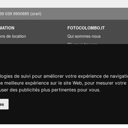
39 039 9900885
(orari)
MATION
FOTOCOLOMBO.IT
ons de location
Qui sommes-nous
Où nous trouver
roupée
Horaires d'ouverture
ez trouvé moins cher?
Avis sur Trovaprezzi
ement
Avis sur Google
logies de suivi pour améliorer votre expérience de navigati
on
ne meilleure expérience sur le site Web
,
pour mesurer votre 
user des publicités plus pertinentes pour vous
.
© Fotocolombo Srl - Viale Verdi 95 - 23807 Merate (LC) - P. Iva 03298370135 - S
es
éservés. Les marques déposées et logos sont la propriété exclusive de leur détenteu
Ecommerce software by ~madcommerce