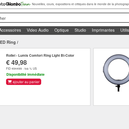
Nouvelles, cours, expositions et critiques dans le monde de la photograp
her
Accessoires
Video Audio
Optique
Studio
Imprimantes
Utili
ED Ring
/
Rollei - Lumis Comfort Ring Light Bi-Color
€ 49,98
FID 494499 - tva % US
Disponibilité immédiate
ajouter au panier