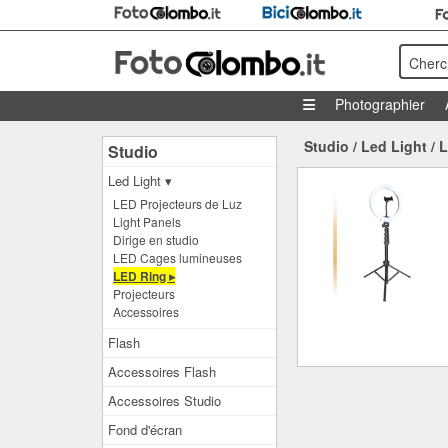
Cherc
Photographier
Studio
/
Led Light
/
L
Studio
Led Light ▾
LED Projecteurs de Luz
Light Panels
Dirige en studio
LED Cages lumineuses
LED Ring ▸
Projecteurs
Accessoires
Flash
Accessoires Flash
Accessoires Studio
Fond d'écran