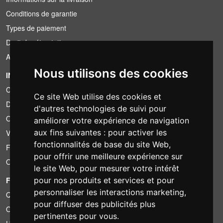
Conditions de garantie
Types de paiement
Droit de rétractation
Application de la TVA
Nous utilisons des cookies
INFORMATION
Conditions de location
Ce site Web utilise des cookies et
Devis
d'autres technologies de suivi pour
Offre groupée
améliorer votre expérience de navigation
aux fins suivantes :
pour activer les
Vous avez trouvé moins cher?
fonctionnalités de base du site Web
,
Financement
pour offrir une meilleure expérience sur
Occasion
le site Web
,
pour mesurer votre intérêt
FOTOCOLOMBO.IT
pour nos produits et services et pour
personnaliser les interactions marketing
,
Qui sommes-nous
pour diffuser des publicités plus
Où nous trouver
pertinentes pour vous
.