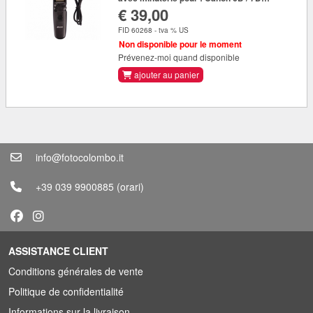
€ 39,00
series / 5D series
FID 60268 - tva % US
Non disponible pour le moment
Prévenez-moi quand disponible
ajouter au panier
info@fotocolombo.it
+39 039 9900885
(orari)
ASSISTANCE CLIENT
Conditions générales de vente
Politique de confidentialité
Informations sur la livraison