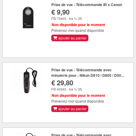
Prise de vue - Télécommande IR x Canon
€ 9,90
FID 72603 - tva % US
Non disponible pour le moment
Prévenez-moi quand disponible
ajouter au panier
Prise de vue - Télécommande avec
minuterie pour : Nikon D810 / D800 / D500
€ 29,80
/ D610 / D300
FID 60293 - tva % US
Non disponible pour le moment
Prévenez-moi quand disponible
ajouter au panier
Prise de vue - Télécommande avec