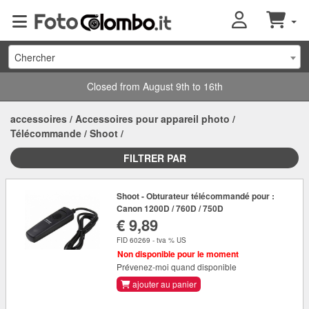
Chercher
Closed from August 9th to 16th
accessoires
/
Accessoires pour appareil photo
/
Télécommande
/
Shoot
/
FILTRER PAR
Shoot - Obturateur télécommandé pour :
Canon 1200D / 760D / 750D
€ 9,89
FID 60269 - tva % US
Non disponible pour le moment
Prévenez-moi quand disponible
ajouter au panier