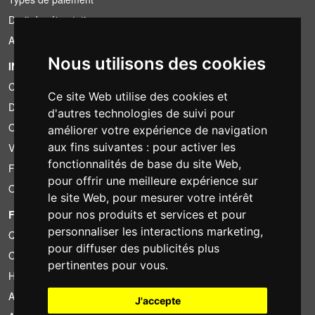
Droit de rétractation
Application de la TVA
Nous utilisons des cookies
INFORMATION
Conditions de location
Ce site Web utilise des cookies et
Devis
d'autres technologies de suivi pour
Offre groupée
améliorer votre expérience de navigation
aux fins suivantes :
pour activer les
Vous avez trouvé moins cher?
fonctionnalités de base du site Web
,
Financement
pour offrir une meilleure expérience sur
Occasion
le site Web
,
pour mesurer votre intérêt
FOTOCOLOMBO.IT
pour nos produits et services et pour
personnaliser les interactions marketing
,
Qui sommes-nous
pour diffuser des publicités plus
Où nous trouver
pertinentes pour vous
.
Horaires d'ouverture
Avis sur Trovaprezzi
J'accepte