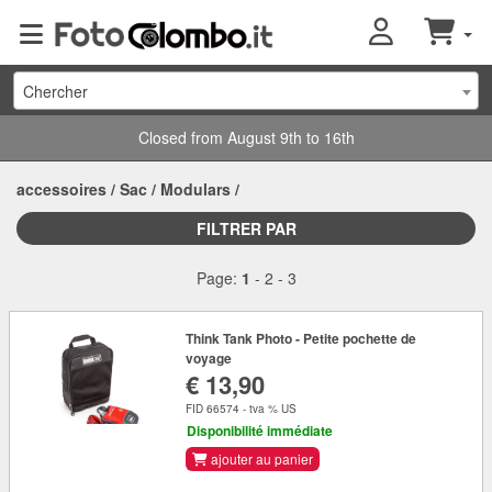
Chercher
Closed from August 9th to 16th
accessoires
/
Sac
/
Modulars
/
FILTRER PAR
Page:
1
-
2
-
3
Think Tank Photo - Petite pochette de
voyage
€ 13,90
FID 66574 - tva % US
Disponibilité immédiate
ajouter au panier