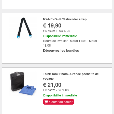
NYA-EVO - RCI shoulder strap
€ 19,90
FID 463211 - tva % US
Disponibilité immédiate
Heure de livraison: Mardi 11/08 - Mardi
18/08
Découvrez les bundles
Think Tank Photo - Grande pochette de
voyage
€ 21,00
FID 66573 - tva % US
Disponibilité immédiate
ajouter au panier