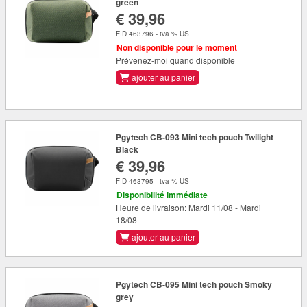
green
€ 39,96
FID 463796 - tva % US
Non disponible pour le moment
Prévenez-moi quand disponible
ajouter au panier
Pgytech CB-093 Mini tech pouch Twilight
Black
€ 39,96
FID 463795 - tva % US
Disponibilité immédiate
Heure de livraison: Mardi 11/08 - Mardi
18/08
ajouter au panier
Pgytech CB-095 Mini tech pouch Smoky
grey