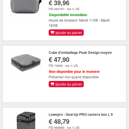
€ 39,96
FID 463797 - tva % US
Disponibilité immédiate
Heure de livraison: Mardi 11/08 - Mardi
18/08
ajouter au panier
Cube d'emballage Peak Design moyen
€ 47,90
FID 72656 - tva % US
Non disponible pour le moment
Prévenez-moi quand disponible
ajouter au panier
Lowepro - GearUp PRO camera box L II
€ 48,79
FID 469885 - tva % US