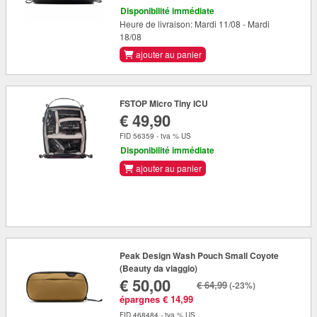
Disponibilité immédiate
Heure de livraison: Mardi 11/08 - Mardi
18/08
ajouter au panier
FSTOP Micro Tiny ICU
€ 49,90
FID 56359 - tva % US
Disponibilité immédiate
ajouter au panier
Peak Design Wash Pouch Small Coyote
(Beauty da viaggio)
€ 50,00
€ 64,99
(-23%)
épargnes € 14,99
FID 468484 - tva % US