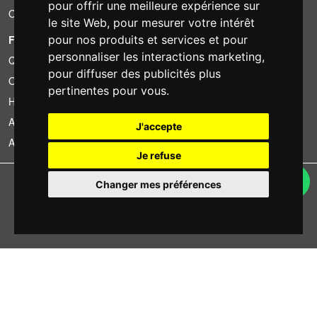
pour offrir une meilleure expérience sur
Occasion
le site Web
,
pour mesurer votre intérêt
FOTOCOLOMBO.IT
pour nos produits et services et pour
personnaliser les interactions marketing
,
Qui sommes-nous
pour diffuser des publicités plus
Où nous trouver
pertinentes pour vous
.
Horaires d'ouverture
Avis sur Trovaprezzi
J'accepte
Avis sur Google
Je refuse
Copyright © Fotocolombo Srl - Viale Verdi 95 - 23807 Merate (LC) - P. Iva
Changer mes préférences
03298370135 - SDI: M5UXCR1
Tous droits réservés. Les marques déposées et logos sont la propriété
exclusive de leur détenteurs respectifs.
Ecommerce software by ~madcommerce