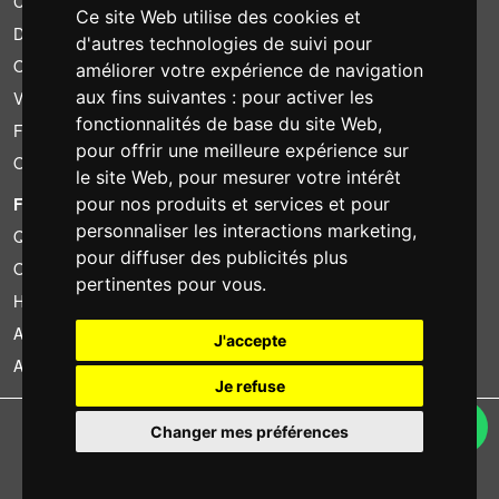
Conditions de location
Ce site Web utilise des cookies et
Devis
d'autres technologies de suivi pour
Offre groupée
améliorer votre expérience de navigation
aux fins suivantes :
pour activer les
Vous avez trouvé moins cher?
fonctionnalités de base du site Web
,
Financement
pour offrir une meilleure expérience sur
Occasion
le site Web
,
pour mesurer votre intérêt
pour nos produits et services et pour
FOTOCOLOMBO.IT
personnaliser les interactions marketing
,
Qui sommes-nous
pour diffuser des publicités plus
Où nous trouver
pertinentes pour vous
.
Horaires d'ouverture
Avis sur Trovaprezzi
J'accepte
Avis sur Google
Je refuse
Copyright © Fotocolombo Srl - Viale Verdi 95 - 23807 Merate (LC) - P. Iva
Changer mes préférences
03298370135 - SDI: M5UXCR1
Tous droits réservés. Les marques déposées et logos sont la propriété
exclusive de leur détenteurs respectifs.