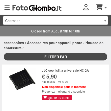
Chercher
Closed from August 9th to 16th
accessoires
/
Accessoires pour appareil photo
/
Housse de
chaussure
/
FILTRER PAR
JJC copri slitta universale HC-2A
€ 5,90
FID 455522 - tva % US
Non disponible pour le moment
Prévenez-moi quand disponible
ajouter au panier