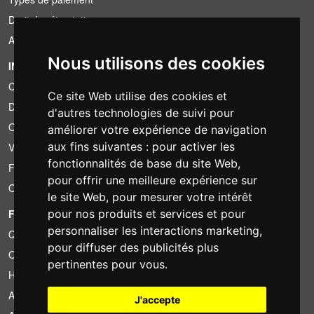
Droit de rétractation
Application de la TVA
Nous utilisons des cookies
INFORMATION
Conditions de location
Ce site Web utilise des cookies et
Devis
d'autres technologies de suivi pour
Offre groupée
améliorer votre expérience de navigation
aux fins suivantes :
pour activer les
Vous avez trouvé moins cher?
fonctionnalités de base du site Web
,
Financement
pour offrir une meilleure expérience sur
Occasion
le site Web
,
pour mesurer votre intérêt
FOTOCOLOMBO.IT
pour nos produits et services et pour
personnaliser les interactions marketing
,
Qui sommes-nous
pour diffuser des publicités plus
Où nous trouver
pertinentes pour vous
.
Horaires d'ouverture
Avis sur Trovaprezzi
J'accepte