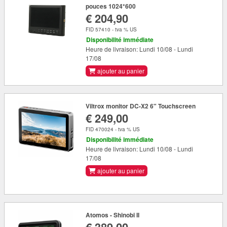
pouces 1024*600
€ 204,90
FID 57410 - tva % US
Disponibilité immédiate
Heure de livraison: Lundi 10/08 - Lundi
17/08
ajouter au panier
Viltrox monitor DC-X2 6" Touchscreen
€ 249,00
FID 470024 - tva % US
Disponibilité immédiate
Heure de livraison: Lundi 10/08 - Lundi
17/08
ajouter au panier
Atomos - Shinobi II