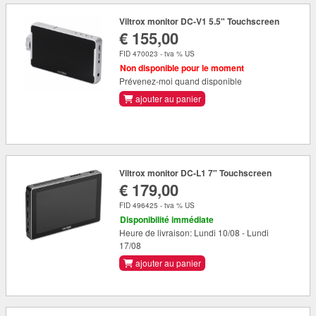
Viltrox monitor DC-V1 5.5" Touchscreen
€ 155,00
FID 470023 - tva % US
Non disponible pour le moment
Prévenez-moi quand disponible
ajouter au panier
Viltrox monitor DC-L1 7" Touchscreen
€ 179,00
FID 496425 - tva % US
Disponibilité immédiate
Heure de livraison: Lundi 10/08 - Lundi
17/08
ajouter au panier