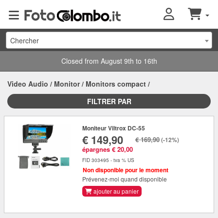
Chercher
Closed from August 9th to 16th
Video Audio
/
Monitor
/
Monitors compact
/
FILTRER PAR
Moniteur Viltrox DC-55
€ 149,90
€ 169,90
(-12%)
épargnes € 20,00
FID 303495 - tva % US
Non disponible pour le moment
Prévenez-moi quand disponible
ajouter au panier