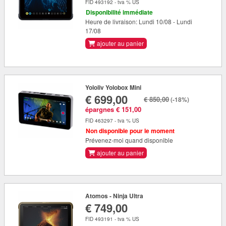
FID 493192 - tva % US
Disponibilité immédiate
Heure de livraison: Lundi 10/08 - Lundi
17/08
ajouter au panier
Yololiv Yolobox Mini
€ 699,00
€ 850,00
(-18%)
épargnes € 151,00
FID 463297 - tva % US
Non disponible pour le moment
Prévenez-moi quand disponible
ajouter au panier
Atomos - Ninja Ultra
€ 749,00
FID 493191 - tva % US