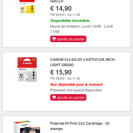
GIALLO
€ 14,90
FID 60403 - tva % US
Disponibilité immédiate
Heure de livraison: Lundi 10/08 - Lundi
17/08
ajouter au panier
CANON CLI-42LGY CARTUCCIA INCH.
LIGHT GRIGIO
€ 15,90
FID 58550 - tva % US
Non disponible pour le moment
Prévenez-moi quand disponible
ajouter au panier
Polaroid Hi Print 2x3 Cardridge - 20
stampe