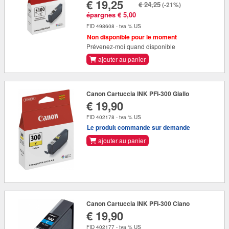
€ 19,25
€ 24,25
(-21%)
épargnes € 5,00
FID 498608 - tva % US
Non disponible pour le moment
Prévenez-moi quand disponible
ajouter au panier
Canon Cartuccia INK PFI-300 Giallo
€ 19,90
FID 402178 - tva % US
Le produit commande sur demande
ajouter au panier
Canon Cartuccia INK PFI-300 Ciano
€ 19,90
FID 402177 - tva % US