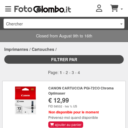
Chercher
Closed from August 9th to 16th
Imprimantes
/
Cartouches
/
FILTRER PAR
Page:
1
-
2
-
3
-
4
CANON CARTUCCIA PGI-72CO Chroma
Optimaser
€ 12,99
FID 58532 - tva % US
Non disponible pour le moment
Prévenez-moi quand disponible
ajouter au panier