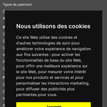
Types de paiement
Droit de rétractation
Application de la TVA
Nous utilisons des cookies
INFORMATION
Conditions de location
Ce site Web utilise des cookies et
Devis
d'autres technologies de suivi pour
Offre groupée
améliorer votre expérience de navigation
aux fins suivantes :
pour activer les
Vous avez trouvé moins cher?
fonctionnalités de base du site Web
,
Financement
pour offrir une meilleure expérience sur
Occasion
le site Web
,
pour mesurer votre intérêt
FOTOCOLOMBO.IT
pour nos produits et services et pour
personnaliser les interactions marketing
,
Qui sommes-nous
pour diffuser des publicités plus
Où nous trouver
pertinentes pour vous
.
Horaires d'ouverture
Avis sur Trovaprezzi
J'accepte