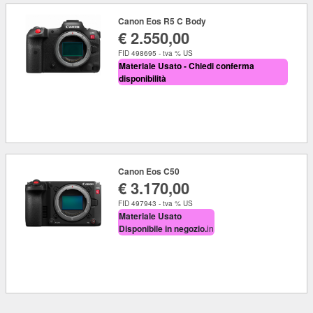
Canon Eos R5 C Body
€ 2.550,00
FID 498695 - tva % US
Materiale Usato - Chiedi conferma
disponibilità
Canon Eos C50
€ 3.170,00
FID 497943 - tva % US
Materiale Usato
Disponibile in negozio.
in