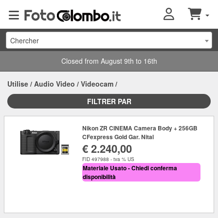
Chercher
Closed from August 9th to 16th
Utilise
/
Audio Video
/
Videocam
/
FILTRER PAR
Nikon ZR CINEMA Camera Body + 256GB
CFexpress Gold Gar. Nital
€ 2.240,00
FID 497988 - tva % US
Materiale Usato - Chiedi conferma
disponibilità