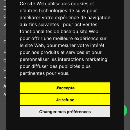
Ce site Web utilise des cookies et
Devis
d'autres technologies de suivi pour
Offre groupée
améliorer votre expérience de navigation
aux fins suivantes :
pour activer les
Vous avez trouvé moins cher?
fonctionnalités de base du site Web
,
Financement
pour offrir une meilleure expérience sur
Occasion
le site Web
,
pour mesurer votre intérêt
FOTOCOLOMBO.IT
pour nos produits et services et pour
personnaliser les interactions marketing
,
Qui sommes-nous
pour diffuser des publicités plus
Où nous trouver
pertinentes pour vous
.
Horaires d'ouverture
Avis sur Trovaprezzi
J'accepte
Avis sur Google
Je refuse
Copyright © Fotocolombo Srl - Viale Verdi 95 - 23807 Merate (LC) - P. Iva
Changer mes préférences
03298370135 - SDI: M5UXCR1
Tous droits réservés. Les marques déposées et logos sont la propriété
exclusive de leur détenteurs respectifs.
Ecommerce software by ~madcommerce