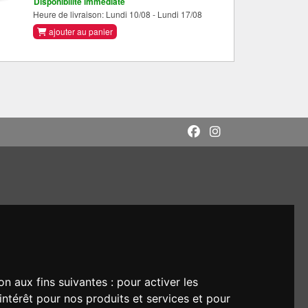
Disponibilité immédiate
Heure de livraison: Lundi 10/08 - Lundi 17/08
ajouter au panier
on aux fins suivantes :
pour activer les
intérêt pour nos produits et services et pour