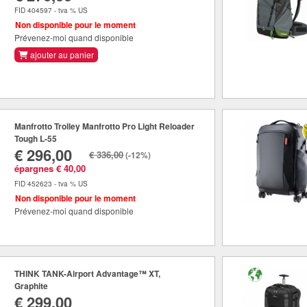
FID 404597 - tva % US
Non disponible pour le moment
Prévenez-moi quand disponible
ajouter au panier
Manfrotto Trolley Manfrotto Pro Light Reloader
Tough L-55
€ 296,00
€ 336,00
(-12%)
épargnes € 40,00
FID 452623 - tva % US
Non disponible pour le moment
Prévenez-moi quand disponible
THINK TANK-Airport Advantage™ XT,
Graphite
€ 299,00