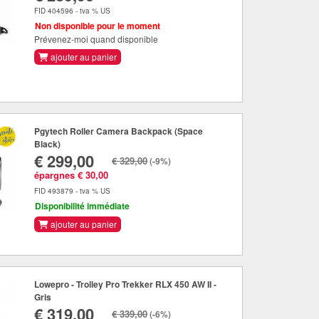
FID 404596 - tva % US
Non disponible pour le moment
Prévenez-moi quand disponible
ajouter au panier
Pgytech Roller Camera Backpack (Space
Black)
€ 299,00
€ 329,00
(-9%)
épargnes € 30,00
FID 493879 - tva % US
Disponibilité immédiate
ajouter au panier
Lowepro - Trolley Pro Trekker RLX 450 AW II -
Gris
€ 319,00
€ 339,00
(-6%)