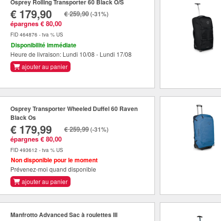
Osprey Rolling Transporter 60 Black O/S
€ 179,90
€ 259,90
(-31%)
épargnes € 80,00
FID 464876 - tva % US
Disponibilité immédiate
Heure de livraison: Lundi 10/08 - Lundi 17/08
ajouter au panier
Osprey Transporter Wheeled Duffel 60 Raven
Black Os
€ 179,99
€ 259,99
(-31%)
épargnes € 80,00
FID 493612 - tva % US
Non disponible pour le moment
Prévenez-moi quand disponible
ajouter au panier
Manfrotto Advanced Sac à roulettes III