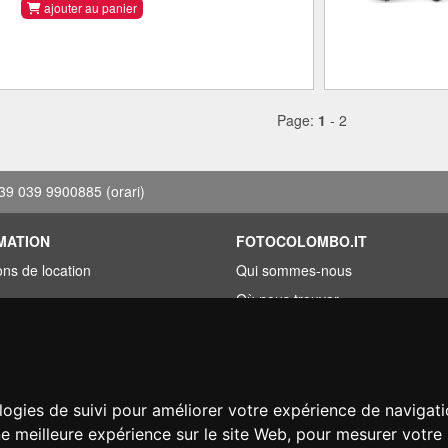
ajouter au panier
Page:
1
-
2
39 039 9900885
(orari)
MATION
FOTOCOLOMBO.IT
ons de location
Qui sommes-nous
Où nous trouver
roupée
Horaires d'ouverture
ez trouvé moins cher?
Avis sur Trovaprezzi
ement
Avis sur Google
logies de suivi pour améliorer votre expérience de navigati
on
ne meilleure expérience sur le site Web
,
pour mesurer votre 