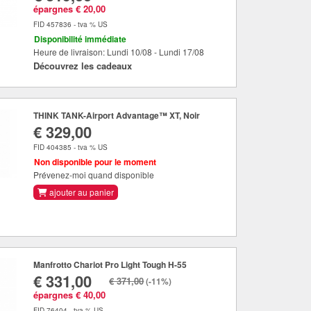
épargnes € 20,00
FID 457836 - tva % US
Disponibilité immédiate
Heure de livraison: Lundi 10/08 - Lundi 17/08
Découvrez les cadeaux
THINK TANK-Airport Advantage™ XT, Noir
€ 329,00
FID 404385 - tva % US
Non disponible pour le moment
Prévenez-moi quand disponible
ajouter au panier
Manfrotto Chariot Pro Light Tough H-55
€ 331,00
€ 371,00
(-11%)
épargnes € 40,00
FID 76404 - tva % US