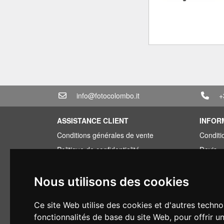
info@fotocolombo.it
+
ASSISTANCE CLIENT
INFOR
Conditions générales de vente
Conditi
Politique de confidentialité
Devis
Informations sur la livraison
Offre g
Conditions de garantie
Vous av
Nous utilisons des cookies
Types de paiement
Financ
Ce site Web utilise des cookies et d'autres techno
Droit de rétractation
Occasi
fonctionnalités de base du site Web
,
pour offrir u
Application de la TVA