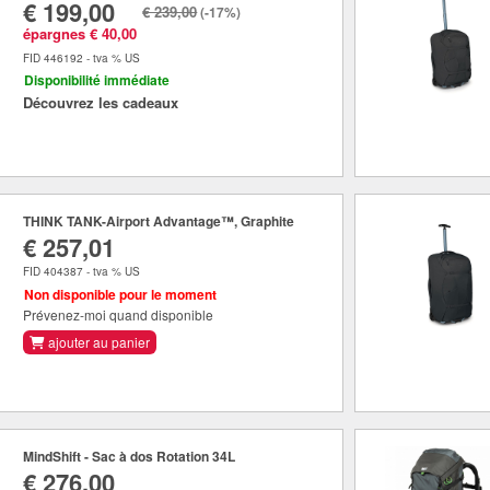
€ 199,00
€ 239,00
(-17%)
épargnes € 40,00
FID 446192 - tva % US
Disponibilité immédiate
Découvrez les cadeaux
THINK TANK-Airport Advantage™, Graphite
€ 257,01
FID 404387 - tva % US
Non disponible pour le moment
Prévenez-moi quand disponible
ajouter au panier
MindShift - Sac à dos Rotation 34L
€ 276,00