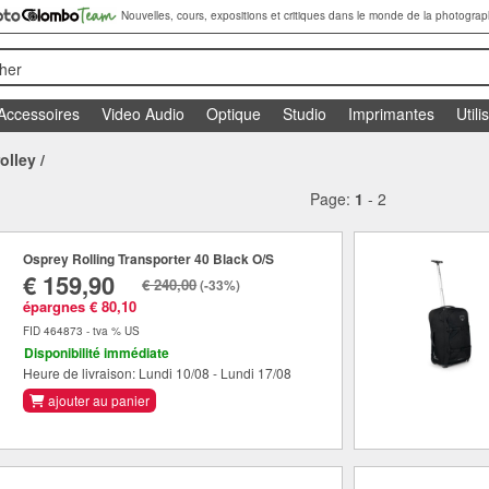
Nouvelles, cours, expositions et critiques dans le monde de la photograp
her
Accessoires
Video Audio
Optique
Studio
Imprimantes
Utili
rolley
/
Page:
1
-
2
Osprey Rolling Transporter 40 Black O/S
€ 159,90
€ 240,00
(-33%)
épargnes € 80,10
FID 464873 - tva % US
Disponibilité immédiate
Heure de livraison: Lundi 10/08 - Lundi 17/08
ajouter au panier