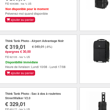
FID 404386 - tva % US
Non disponible pour le moment
Prévenez-moi quand disponible
ajouter au panier
Think Tank Photo - Airport Advantage Noir
€ 319,01
€ 349,01
(-9%)
épargnes € 30,00
FID 62105 - tva % US
Disponibilité immédiate
Heure de livraison: Lundi 10/08 - Lundi 17/08
ajouter au panier
Think Tank Photo - Sac à dos à roulettes
StreetWalker V2.0
€ 329,01
FID 65177 - tva % US