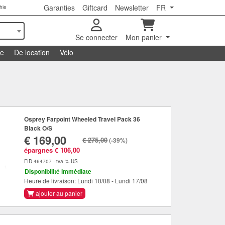
Garanties
Giftcard
Newsletter
FR
hie
Se connecter
Mon panier
se
De location
Vélo
Osprey Farpoint Wheeled Travel Pack 36
Black O/S
€ 169,00
€ 275,00
(-39%)
épargnes € 106,00
FID 464707 - tva % US
Disponibilité immédiate
Heure de livraison: Lundi 10/08 - Lundi 17/08
ajouter au panier