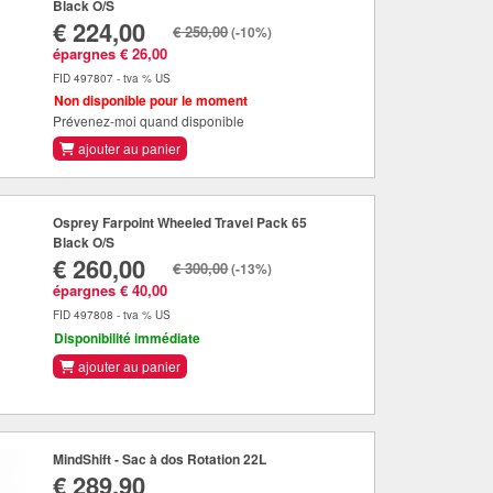
Black O/S
€ 224,00
€ 250,00
(-10%)
épargnes € 26,00
FID 497807 - tva % US
Non disponible pour le moment
Prévenez-moi quand disponible
ajouter au panier
Osprey Farpoint Wheeled Travel Pack 65
Black O/S
€ 260,00
€ 300,00
(-13%)
épargnes € 40,00
FID 497808 - tva % US
Disponibilité immédiate
ajouter au panier
MindShift - Sac à dos Rotation 22L
€ 289,90