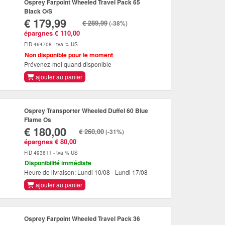
Osprey Farpoint Wheeled Travel Pack 65
Black O/S
€ 179,99
€ 289,99
(-38%)
épargnes € 110,00
FID 464708 - tva % US
Non disponible pour le moment
Prévenez-moi quand disponible
ajouter au panier
Osprey Transporter Wheeled Duffel 60 Blue
Flame Os
€ 180,00
€ 260,00
(-31%)
épargnes € 80,00
FID 493611 - tva % US
Disponibilité immédiate
Heure de livraison: Lundi 10/08 - Lundi 17/08
ajouter au panier
Osprey Farpoint Wheeled Travel Pack 36