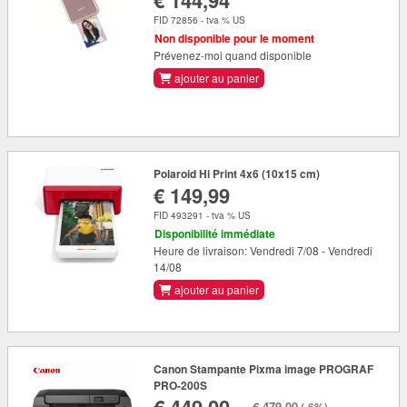
€ 144,94
FID 72856 - tva % US
Non disponible pour le moment
Prévenez-moi quand disponible
ajouter au panier
Polaroid Hi Print 4x6 (10x15 cm)
€ 149,99
FID 493291 - tva % US
Disponibilité immédiate
Heure de livraison: Vendredi 7/08 - Vendredi
14/08
ajouter au panier
Canon Stampante Pixma image PROGRAF
PRO-200S
€ 479,00