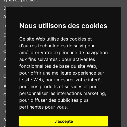
Droit de rétractation
Application de la TVA
Nous utilisons des cookies
INFORMATION
Conditions de location
Ce site Web utilise des cookies et
Devis
d'autres technologies de suivi pour
Offre groupée
améliorer votre expérience de navigation
aux fins suivantes :
pour activer les
Vous avez trouvé moins cher?
fonctionnalités de base du site Web
,
Financement
pour offrir une meilleure expérience sur
Occasion
le site Web
,
pour mesurer votre intérêt
FOTOCOLOMBO.IT
pour nos produits et services et pour
personnaliser les interactions marketing
,
Qui sommes-nous
pour diffuser des publicités plus
Où nous trouver
pertinentes pour vous
.
Horaires d'ouverture
Avis sur Trovaprezzi
J'accepte