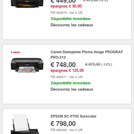
€ 449,00
(-6%)
épargnes € 30,00
FID 493570 - tva % US
Disponibilité immédiate
Découvrez les cadeaux
Canon Stampante Pixma image PROGRAF
PRO-310
€ 748,00
€ 873,00
(-14%)
épargnes € 125,00
FID 493571 - tva % US
Disponibilité immédiate
Découvrez les cadeaux
EPSON SC-P700 Surecolor
€ 798,00
FID 260352 - tva % US