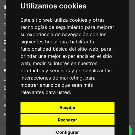
Utilizamos cookies
INFORMACIÓN
Condiciones de alquiler
Este sitio web utiliza cookies y otras
Cotizaciones
tecnologías de seguimiento para mejorar
Paquetes de ahorro
su experiencia de navegación con los
siguientes fines:
para habilitar la
Encontrado por menos?
funcionalidad básica del sitio web
,
para
Financiacion
brindar una mejor experiencia en el sitio
Uso
web
,
medir su interés en nuestros
FOTOCOLOMBO.IT
productos y servicios y personalizar las
interacciones de marketing
,
para
Quienes somos
mostrar anuncios que sean más
Donde estamos
relevantes para usted
.
Horario de la tienda
Resenas sobre Trovaprezzi
Aceptar
Resenas sobre Google
Rechazar
Copyright © Fotocolombo Srl - Viale Verdi 95 - 23807 Merate (LC) - P. Iva
Configurar
03298370135 - SDI: M5UXCR1