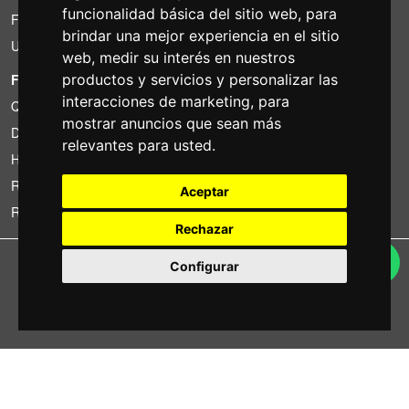
funcionalidad básica del sitio web
,
para
Financiacion
brindar una mejor experiencia en el sitio
Uso
web
,
medir su interés en nuestros
FOTOCOLOMBO.IT
productos y servicios y personalizar las
interacciones de marketing
,
para
Quienes somos
mostrar anuncios que sean más
Donde estamos
relevantes para usted
.
Horario de la tienda
Resenas sobre Trovaprezzi
Aceptar
Resenas sobre Google
Rechazar
Copyright © Fotocolombo Srl - Viale Verdi 95 - 23807 Merate (LC) - P. Iva
Configurar
03298370135 - SDI: M5UXCR1
Tutti i diritti riservati. Marchi registrati e segni distintivi sono di proprietà dei
rispettivi titolari.
Ecommerce software by ~madcommerce