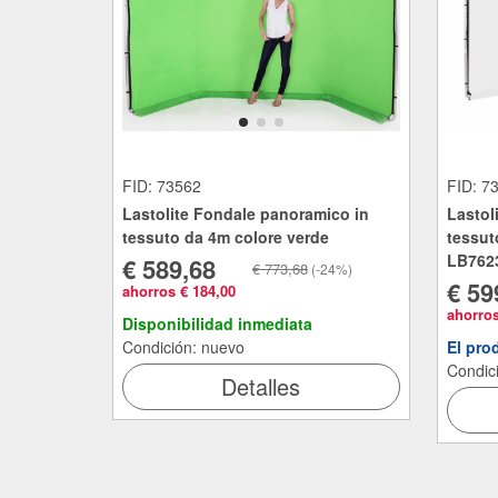
FID: 73562
FID: 7
Lastolite Fondale panoramico in
Lastol
tessuto da 4m colore verde
tessut
LB762
€ 589,68
€ 773,68
(-24%)
€ 59
ahorros € 184,00
ahorros
Disponibilidad inmediata
Condición: nuevo
El pro
Condic
Detalles