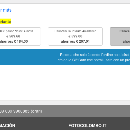
r más
ariante
ale panor. Verde 4 metri
Panoram. in tessuto 4m bianco
Panora
€ 589,68
€ 599,00
ahorros: € 184,00
ahorros: € 207,01
ahor
Ricorda che solo facendo l'ordine acquisisc
e/o delle Gift Card che potrai usare con un pr
39 039 9900885
(orari)
MACIÓN
FOTOCOLOMBO.IT