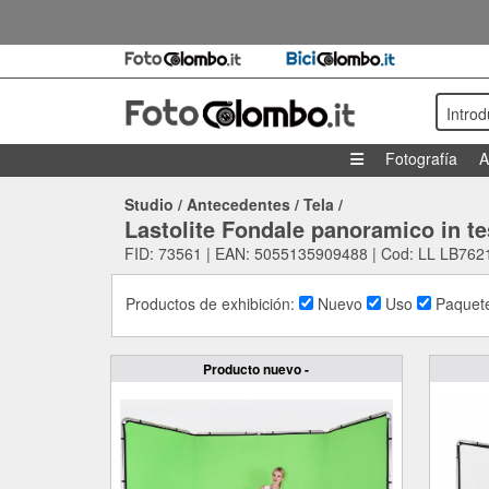
Intro
Fotografía
A
Studio
/
Antecedentes
/
Tela
/
Lastolite Fondale panoramico in t
FID: 73561 | EAN: 5055135909488 | Cod: LL LB762
Productos de exhibición:
Nuevo
Uso
Paquete
Producto nuevo -