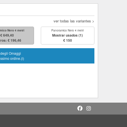
ver todas las variantes >
mico Nero 4 metri
Panoramico Nero 4 metri
€ 649,40
Mostrar usados
(1)
ros: € 196,46
€ 150
i degli Omaggi
ossimo ordine.(i)