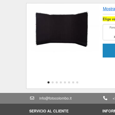
Mostra
Elige v
Fond
info@fotocolombo.it
+
SERVICIO AL CLIENTE
INFOR