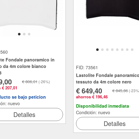
3560
ite Fondale panoramico in
o da 4m colore bianco
FID: 73561
3
Lastolite Fondale panoramico
9,00
€ 806,01
tessuto da 4m colore nero
(-26%)
 € 207,01
€ 649,40
€ 845,86
(-23%
ducto se bajo peticion
ahorros € 196,46
ión: nuevo
Disponibilidad inmediata
Condición: nuevo
Detalles
Detalles