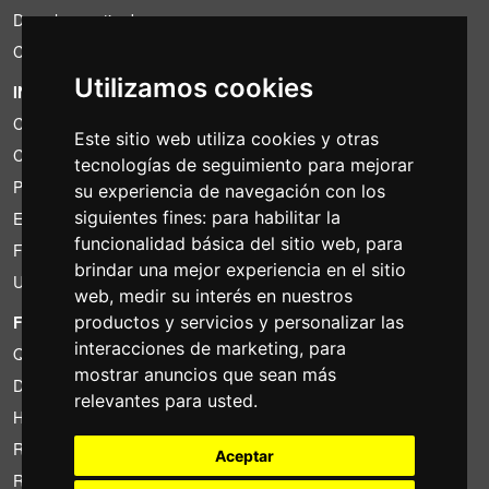
Derecho a retirada
Condiciones de IVA
Utilizamos cookies
INFORMACIÓN
Condiciones de alquiler
Este sitio web utiliza cookies y otras
Cotizaciones
tecnologías de seguimiento para mejorar
Paquetes de ahorro
su experiencia de navegación con los
siguientes fines:
para habilitar la
Encontrado por menos?
funcionalidad básica del sitio web
,
para
Financiacion
brindar una mejor experiencia en el sitio
Uso
web
,
medir su interés en nuestros
FOTOCOLOMBO.IT
productos y servicios y personalizar las
interacciones de marketing
,
para
Quienes somos
mostrar anuncios que sean más
Donde estamos
relevantes para usted
.
Horario de la tienda
Resenas sobre Trovaprezzi
Aceptar
Resenas sobre Google