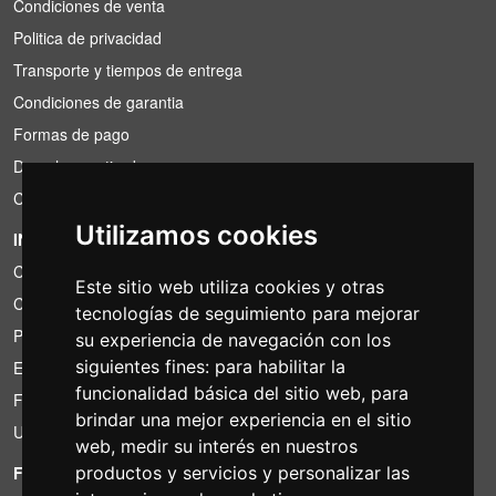
Condiciones de venta
Politica de privacidad
Transporte y tiempos de entrega
Condiciones de garantia
Formas de pago
Derecho a retirada
Condiciones de IVA
Utilizamos cookies
INFORMACIÓN
Condiciones de alquiler
Este sitio web utiliza cookies y otras
Cotizaciones
tecnologías de seguimiento para mejorar
Paquetes de ahorro
su experiencia de navegación con los
siguientes fines:
para habilitar la
Encontrado por menos?
funcionalidad básica del sitio web
,
para
Financiacion
brindar una mejor experiencia en el sitio
Uso
web
,
medir su interés en nuestros
FOTOCOLOMBO.IT
productos y servicios y personalizar las