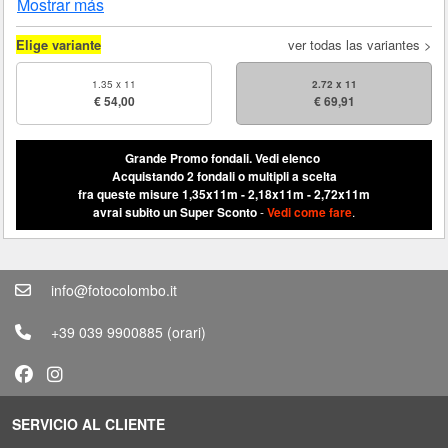
Mostrar más
Elige variante
ver todas las variantes >
1.35 x 11
2.72 x 11
€ 54,00
€ 69,91
Grande Promo fondali.
Vedi elenco
Acquistando 2 fondali o multipli a scelta
fra queste misure 1,35x11m - 2,18x11m - 2,72x11m
avrai subito un Super Sconto
-
Vedi come fare
.
info@fotocolombo.it
+39 039 9900885
(orari)
SERVICIO AL CLIENTE