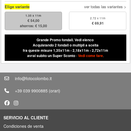
Elige variante
ver todas las variantes >
1.35 x 11m
2.72 x 11m
€ 54,00
€ 69,91
ahorros: € 15,00
Grande Promo fondali.
Vedi elenco
Acquistando 2 fondali o multipli a scelta
fra queste misure 1,35x11m - 2,18x11m - 2,72x11m
avrai subito un Super Sconto
-
Vedi come fare
.
info@fotocolombo.it
+39 039 9900885
(orari)
SERVICIO AL CLIENTE
Condiciones de venta