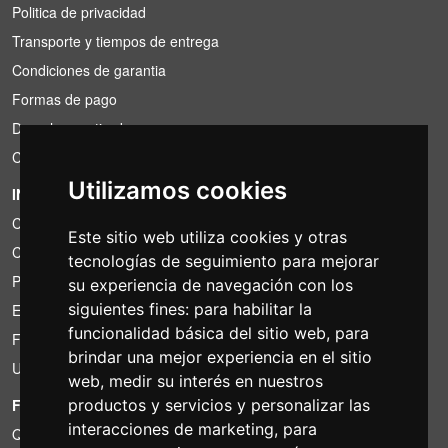
Politica de privacidad
Transporte y tiempos de entrega
Condiciones de garantia
Formas de pago
Derecho a retirada
Condiciones de IVA
Utilizamos cookies
INFORMACIÓN
Condiciones de alquiler
Este sitio web utiliza cookies y otras
Cotizaciones
tecnologías de seguimiento para mejorar
Paquetes de ahorro
su experiencia de navegación con los
siguientes fines:
para habilitar la
Encontrado por menos?
funcionalidad básica del sitio web
,
para
Financiacion
brindar una mejor experiencia en el sitio
Uso
web
,
medir su interés en nuestros
FOTOCOLOMBO.IT
productos y servicios y personalizar las
interacciones de marketing
,
para
Quienes somos