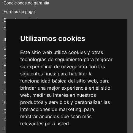
Condiciones de garantia
Formas de pago
Derecho a retirada
Condiciones de IVA
Utilizamos cookies
INFORMACIÓN
Condiciones de alquiler
Este sitio web utiliza cookies y otras
Cotizaciones
tecnologías de seguimiento para mejorar
Paquetes de ahorro
su experiencia de navegación con los
siguientes fines:
para habilitar la
Encontrado por menos?
funcionalidad básica del sitio web
,
para
Financiacion
brindar una mejor experiencia en el sitio
Uso
web
,
medir su interés en nuestros
FOTOCOLOMBO.IT
productos y servicios y personalizar las
interacciones de marketing
,
para
Quienes somos
mostrar anuncios que sean más
Donde estamos
relevantes para usted
.
Horario de la tienda