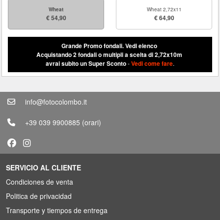
Wheat
Wheat 2,72x11
€ 54,90
€ 64,90
Grande Promo fondali.
Vedi elenco
Acquistando 2 fondali o multipli a scelta di 2,72x10m
avrai subito un Super Sconto
-
Vedi come fare
.
info@fotocolombo.it
+39 039 9900885
(orari)
SERVICIO AL CLIENTE
Condiciones de venta
Politica de privacidad
Transporte y tiempos de entrega