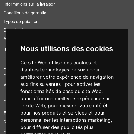
Informations sur la livraison
Conditions de garantie
Types de paiement
Droit de rétractation
Application de la TVA
Nous utilisons des cookies
INFORMATION
Conditions de location
Ce site Web utilise des cookies et
Devis
d'autres technologies de suivi pour
Offre groupée
améliorer votre expérience de navigation
aux fins suivantes :
pour activer les
Vous avez trouvé moins cher?
fonctionnalités de base du site Web
,
Financement
pour offrir une meilleure expérience sur
Occasion
le site Web
,
pour mesurer votre intérêt
FOTOCOLOMBO.IT
pour nos produits et services et pour
personnaliser les interactions marketing
,
Qui sommes-nous
pour diffuser des publicités plus
Où nous trouver