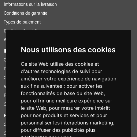
Informations sur la livraison
Conditions de garantie
Types de paiement
Droit de rétractation
Application de la TVA
Nous utilisons des cookies
INFORMATION
Conditions de location
Ce site Web utilise des cookies et
Devis
d'autres technologies de suivi pour
Offre groupée
améliorer votre expérience de navigation
aux fins suivantes :
pour activer les
Vous avez trouvé moins cher?
fonctionnalités de base du site Web
,
Financement
pour offrir une meilleure expérience sur
Occasion
le site Web
,
pour mesurer votre intérêt
FOTOCOLOMBO.IT
pour nos produits et services et pour
personnaliser les interactions marketing
,
Qui sommes-nous
pour diffuser des publicités plus
Où nous trouver