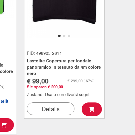
FID: 498905-2614
Lastolite Copertura per fondale
le
panoramico in tessuto da 4m colore
colore
nero
€ 99,00
€ 299,00
(-67%)
2%)
Sie sparen € 200,00
Zustand: Usato con diversi segni
ellt
Details