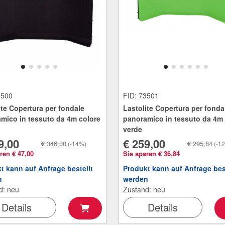
3500
FID: 73501
ite Copertura per fondale
Lastolite Copertura per fonda
mico in tessuto da 4m colore
panoramico in tessuto da 4m 
verde
9,00
€ 259,00
€ 346,00
€ 295,84
(-14%)
(-1
ren € 47,00
Sie sparen € 36,84
t kann auf Anfrage bestellt
Produkt kann auf Anfrage best
n
werden
d: neu
Zustand: neu
Details
Details