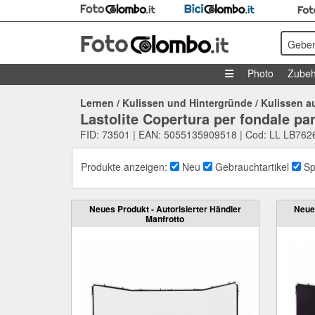
Geben
Photo
Zubeh
Lernen
/
Kulissen und Hintergründe
/
Kulissen au
Lastolite Copertura per fondale pa
FID: 73501 | EAN: 5055135909518 | Cod: LL LB762
Produkte anzeigen:
Neu
Gebrauchtartikel
Sp
Neues Produkt - Autorisierter Händler
Neues
Manfrotto