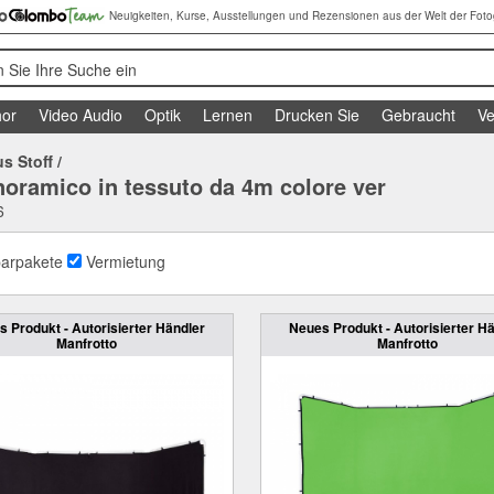
Neuigkeiten, Kurse, Ausstellungen und Rezensionen aus der Welt der Foto
 Sie Ihre Suche ein
or
Video Audio
Optik
Lernen
Drucken Sie
Gebraucht
Ve
s Stoff
/
noramico in tessuto da 4m colore ver
6
arpakete
Vermietung
 Produkt - Autorisierter Händler
Neues Produkt - Autorisierter H
Manfrotto
Manfrotto