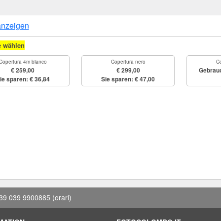
anzeigen
e wählen
Copertura 4m bianco
Copertura nero
Co
€ 259,00
€ 299,00
Gebrau
ie sparen: € 36,84
Sie sparen: € 47,00
39 039 9900885
(orari)