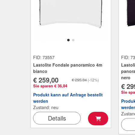
FID: 7
FID: 73557
Lastol
Lastolite Fondale panoramico 4m
panora
bianco
nero
€ 259,00
€ 295,84
(-12%)
€ 29
Sie sparen € 36,84
Sie spa
Produkt kann auf Anfrage bestellt
Produk
werden
werde
Zustand: neu
Zustan
Details