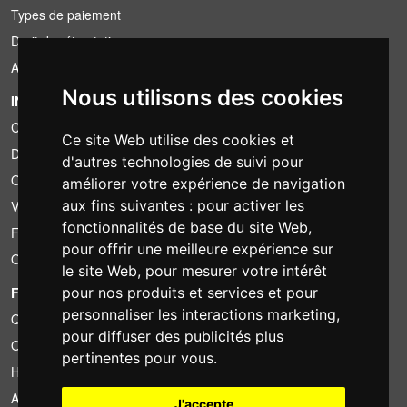
Types de paiement
Droit de rétractation
Application de la TVA
Nous utilisons des cookies
INFORMATION
Conditions de location
Ce site Web utilise des cookies et
Devis
d'autres technologies de suivi pour
Offre groupée
améliorer votre expérience de navigation
aux fins suivantes :
pour activer les
Vous avez trouvé moins cher?
fonctionnalités de base du site Web
,
Financement
pour offrir une meilleure expérience sur
Occasion
le site Web
,
pour mesurer votre intérêt
FOTOCOLOMBO.IT
pour nos produits et services et pour
personnaliser les interactions marketing
,
Qui sommes-nous
pour diffuser des publicités plus
Où nous trouver
pertinentes pour vous
.
Horaires d'ouverture
Avis sur Trovaprezzi
J'accepte