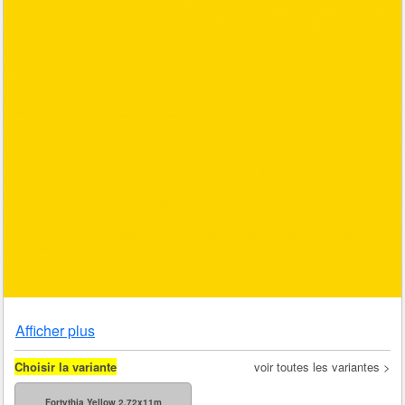
Afficher plus
Choisir la variante
voir toutes les variantes >
Fortythia Yellow 2,72x11m