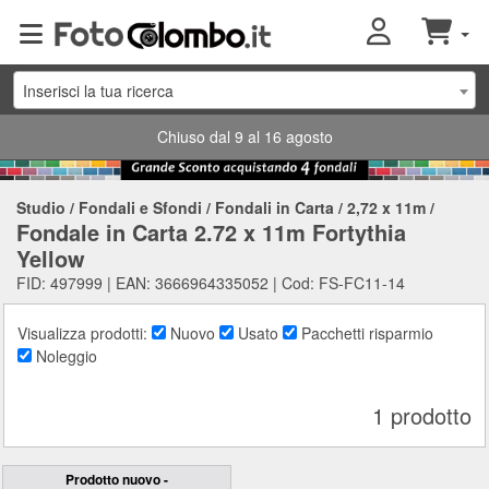
Inserisci la tua ricerca
Chiuso dal 9 al 16 agosto
Studio
/
Fondali e Sfondi
/
Fondali in Carta
/
2,72 x 11m
/
Fondale in Carta 2.72 x 11m Fortythia
Yellow
FID: 497999 | EAN: 3666964335052 | Cod: FS-FC11-14
Visualizza prodotti:
Nuovo
Usato
Pacchetti risparmio
Noleggio
1 prodotto
Prodotto nuovo -