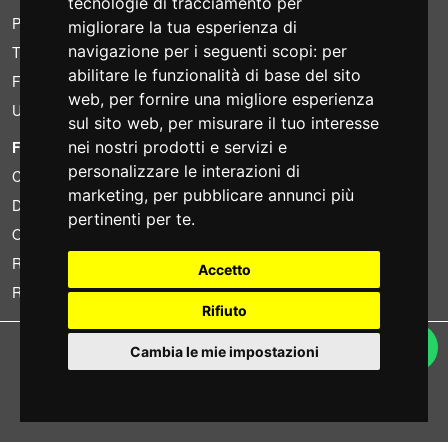
tecnologie di tracciamento per
Pacchetti risparmio
migliorare la tua esperienza di
navigazione per i seguenti scopi:
per
Trovato a meno?
abilitare le funzionalità di base del sito
Finanziamento
web
,
per fornire una migliore esperienza
Usato
sul sito web
,
per misurare il tuo interesse
FOTOCOLOMBO.IT
nei nostri prodotti e servizi e
personalizzare le interazioni di
Chi siamo
marketing
,
per pubblicare annunci più
Dove siamo
pertinenti per te
.
Orari di negozio
Recensioni su Trovaprezzi
Accetto
Recensioni su Google
Rifiuto
Copyright © Fotocolombo Srl - Viale Verdi 95 - 23807 Merate (LC) - P. Iva
Cambia le mie impostazioni
03298370135 - SDI: M5UXCR1
Tutti i diritti riservati. Marchi registrati e segni distintivi sono di proprietà dei
rispettivi titolari.
Ecommerce software by ~madcommerce