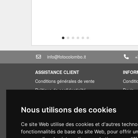
info@fotocolombo.it
+
ASSISTANCE CLIENT
INFOR
Conditions générales de vente
Conditi
Politique de confidentialité
Devis
Informations sur la livraison
Offre g
Conditions de garantie
Vous av
Nous utilisons des cookies
Types de paiement
Financ
Ce site Web utilise des cookies et d'autres techno
Droit de rétractation
Occasi
fonctionnalités de base du site Web
,
pour offrir u
Application de la TVA