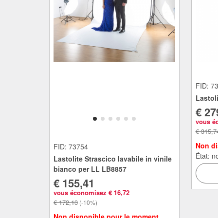
FID: 7
Lastol
€ 27
vous é
€ 315,7
Non di
FID: 73754
État: 
Lastolite Strascico lavabile in vinile
bianco per LL LB8857
€ 155,41
vous économisez € 16,72
€ 172,13
(-10%)
Non disponible pour le moment