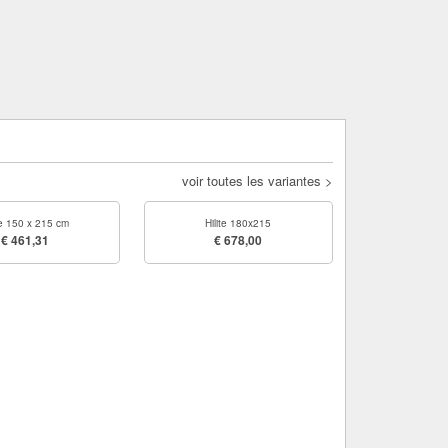
voir toutes les variantes >
te 150 x 215 cm
Hilite 180x215
€ 461,31
€ 678,00