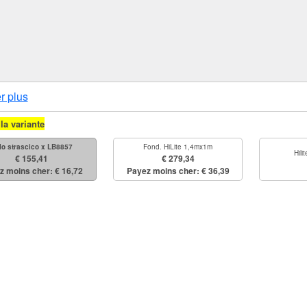
r plus
la variante
lo strascico x LB8857
Fond. HiLite 1,4mx1m
Hili
€ 155,41
€ 279,34
z moins cher: € 16,72
Payez moins cher: € 36,39