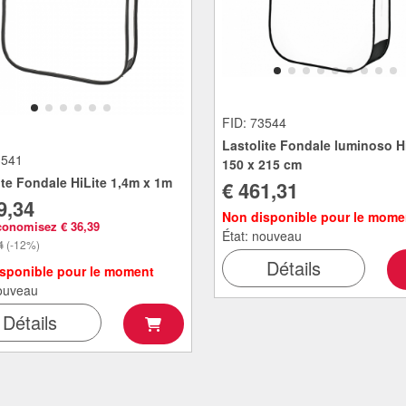
FID: 73544
Lastolite Fondale luminoso Hi
3541
150 x 215 cm
ite Fondale HiLite 1,4m x 1m
€ 461,31
9,34
Non disponible pour le mome
conomisez € 36,39
État: nouveau
4
(-12%)
Détails
sponible pour le moment
nouveau
Détails