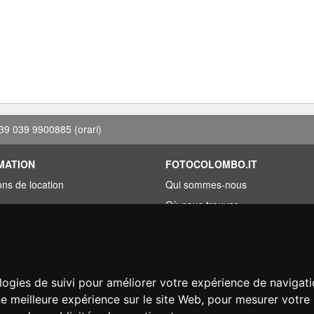
39 039 9900885
(orari)
MATION
FOTOCOLOMBO.IT
ons de location
Qui sommes-nous
Où nous trouver
roupée
Horaires d'ouverture
ez trouvé moins cher?
Avis sur Trovaprezzi
ement
Avis sur Google
logies de suivi pour améliorer votre expérience de navigati
on
ne meilleure expérience sur le site Web
,
pour mesurer votre 