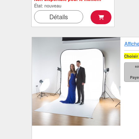
État: nouveau
Détails
Affiche
Choisir 
so
Paye