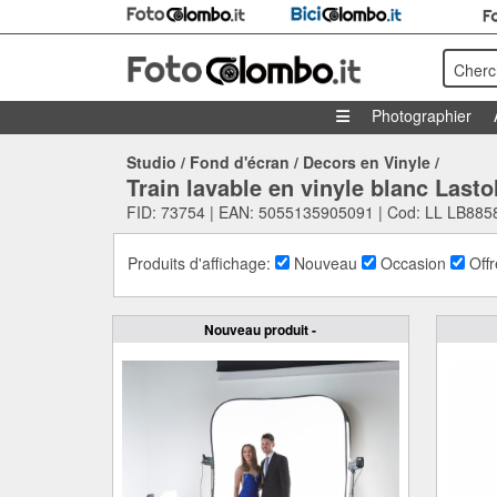
Cherc
Photographier
Studio
/
Fond d'écran
/
Decors en Vinyle
/
Train lavable en vinyle blanc Last
FID: 73754 | EAN: 5055135905091 | Cod: LL LB885
Produits d'affichage:
Nouveau
Occasion
Offr
Nouveau produit -