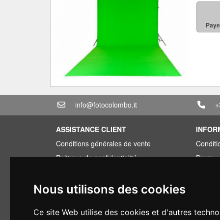
Paye
info@fotocolombo.it
+
ASSISTANCE CLIENT
INFOR
Conditions générales de vente
Conditi
Politique de confidentialité
Devis
Informations sur la livraison
Offre g
Conditions de garantie
Vous av
Nous utilisons des cookies
Types de paiement
Financ
Ce site Web utilise des cookies et d'autres techno
Droit de rétractation
Occasi