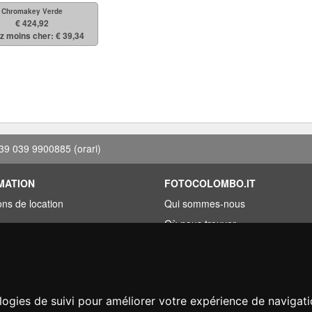
Chromakey Verde
€ 424,92
z moins cher: € 39,34
39 039 9900885
(orari)
MATION
FOTOCOLOMBO.IT
ons de location
Qui sommes-nous
Où nous trouver
roupée
Horaires d'ouverture
ez trouvé moins cher?
Avis sur Trovaprezzi
ement
Avis sur Google
logies de suivi pour améliorer votre expérience de navigati
on