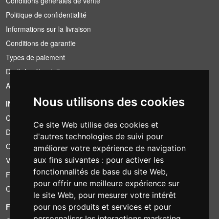
Conditions générales de vente
Politique de confidentialité
Informations sur la livraison
Conditions de garantie
Types de paiement
Droit de rétractation
Application de la TVA
Nous utilisons des cookies
INFORMATION
Conditions de location
Ce site Web utilise des cookies et
Devis
d'autres technologies de suivi pour
Offre groupée
améliorer votre expérience de navigation
aux fins suivantes :
pour activer les
Vous avez trouvé moins cher?
fonctionnalités de base du site Web
,
Financement
pour offrir une meilleure expérience sur
Occasion
le site Web
,
pour mesurer votre intérêt
FOTOCOLOMBO.IT
pour nos produits et services et pour
personnaliser les interactions marketing
,