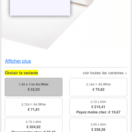
Afficher plus
Choisir la variante
voir toutes les variantes >
1.35 x 11m Art.White
2,18x11 Art.White
€ 52,03
€ 70,82
2.72 x 25m
2,72x11 Art.White
€ 215,41
€ 71,81
Payez moins cher: € 19,67
2.72 x 50m
3.55 x 30m
€ 304,92
€ 338,36
Payez moins cher: € 88,43