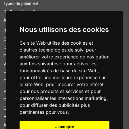
Types de paiement
Droit de rétractation
Application de la TVA
Nous utilisons des cookies
INFORMATION
Conditions de location
Ce site Web utilise des cookies et
Devis
d'autres technologies de suivi pour
Offre groupée
améliorer votre expérience de navigation
aux fins suivantes :
pour activer les
Vous avez trouvé moins cher?
fonctionnalités de base du site Web
,
Financement
pour offrir une meilleure expérience sur
Occasion
le site Web
,
pour mesurer votre intérêt
FOTOCOLOMBO.IT
pour nos produits et services et pour
personnaliser les interactions marketing
,
Qui sommes-nous
pour diffuser des publicités plus
Où nous trouver
pertinentes pour vous
.
Horaires d'ouverture
Avis sur Trovaprezzi
J'accepte