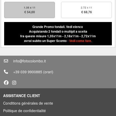
1.35 x 11
2.72 x 11
€ 54,00
€ 68,76
Grande Promo fondali.
Vedi elenco
Acquistando 2 fondali o multipli a scelta
fra queste misure 1,35x11m - 2,18x11m - 2,72x11m
avrai subito un Super Sconto
-
Vedi come fare
.
info@fotocolombo.it
+39 039 9900885
(orari)
ASSISTANCE CLIENT
Conditions générales de vente
Politique de confidentialité