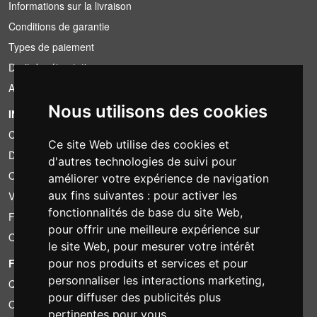
Informations sur la livraison
Conditions de garantie
Types de paiement
Droit de rétractation
Application de la TVA
Nous utilisons des cookies
INFORMATION
Conditions de location
Ce site Web utilise des cookies et
Devis
d'autres technologies de suivi pour
Offre groupée
améliorer votre expérience de navigation
aux fins suivantes :
pour activer les
Vous avez trouvé moins cher?
fonctionnalités de base du site Web
,
Financement
pour offrir une meilleure expérience sur
Occasion
le site Web
,
pour mesurer votre intérêt
FOTOCOLOMBO.IT
pour nos produits et services et pour
personnaliser les interactions marketing
,
Qui sommes-nous
pour diffuser des publicités plus
Où nous trouver
pertinentes pour vous
.