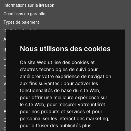
Informations sur la livraison
Conditions de garantie
Types de paiement
Droit de rétractation
Application de la TVA
Nous utilisons des cookies
INFORMATION
Conditions de location
Ce site Web utilise des cookies et
Devis
d'autres technologies de suivi pour
Offre groupée
améliorer votre expérience de navigation
aux fins suivantes :
pour activer les
Vous avez trouvé moins cher?
fonctionnalités de base du site Web
,
Financement
pour offrir une meilleure expérience sur
Occasion
le site Web
,
pour mesurer votre intérêt
FOTOCOLOMBO.IT
pour nos produits et services et pour
personnaliser les interactions marketing
,
Qui sommes-nous
pour diffuser des publicités plus
Où nous trouver