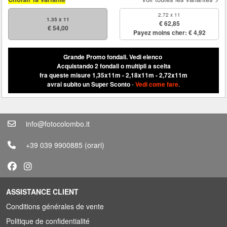
2.72 x 11
1.35 x 11
€ 62,85
€ 54,00
Payez moins cher: € 4,92
Grande Promo fondali.
Vedi elenco
Acquistando 2 fondali o multipli a scelta
fra queste misure 1,35x11m - 2,18x11m - 2,72x11m
avrai subito un Super Sconto
-
Vedi come fare
.
info@fotocolombo.it
+39 039 9900885
(orari)
ASSISTANCE CLIENT
Conditions générales de vente
Politique de confidentialité