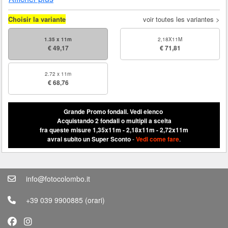
Choisir la variante
voir toutes les variantes >
1.35 x 11m
2,18X11M
€ 49,17
€ 71,81
2.72 x 11m
€ 68,76
Grande Promo fondali.
Vedi elenco
Acquistando 2 fondali o multipli a scelta
fra queste misure 1,35x11m - 2,18x11m - 2,72x11m
avrai subito un Super Sconto
-
Vedi come fare
.
info@fotocolombo.it
+39 039 9900885
(orari)