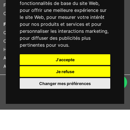
fonctionnalités de base du site Web
,
Financement
pour offrir une meilleure expérience sur
Occasion
le site Web
,
pour mesurer votre intérêt
FOTOCOLOMBO.IT
pour nos produits et services et pour
personnaliser les interactions marketing
,
Qui sommes-nous
pour diffuser des publicités plus
Où nous trouver
pertinentes pour vous
.
Horaires d'ouverture
Avis sur Trovaprezzi
J'accepte
Avis sur Google
Je refuse
Copyright © Fotocolombo Srl - Viale Verdi 95 - 23807 Merate (LC) - P. Iva
Changer mes préférences
03298370135 - SDI: M5UXCR1
Tous droits réservés. Les marques déposées et logos sont la propriété
exclusive de leur détenteurs respectifs.
Ecommerce software by ~madcommerce