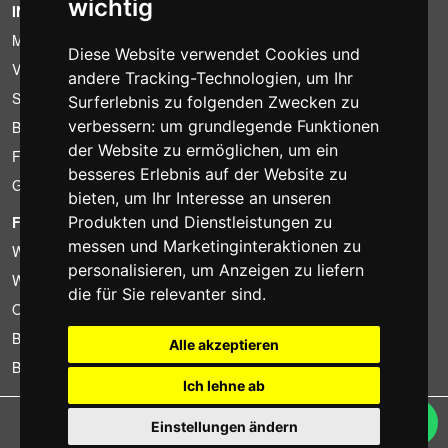
wichtig
INFORMATION
Mietbedingungen
Diese Website verwendet Cookies und
Verkaufsangebote
andere Tracking-Technologien, um Ihr
Sparpakete
Surferlebnis zu folgenden Zwecken zu
verbessern:
um grundlegende Funktionen
Billiger gefunden?
der Website zu ermöglichen
,
um ein
Finanzierung
besseres Erlebnis auf der Website zu
Gebrauchtartikel
bieten
,
um Ihr Interesse an unseren
FOTOCOLOMBO.IT
Produkten und Dienstleistungen zu
messen und Marketinginteraktionen zu
Wer wir sind
personalisieren
,
um Anzeigen zu liefern
Wo wir sind
die für Sie relevanter sind
.
Oeffnungszeiten
Bewertungen auf Trovaprezzi
Alle akzeptieren
Bewertungen auf Google
Ich lehne ab
Copyright © Fotocolombo Srl - Viale Verdi 95 - 23807 Merate (LC) - P. Iva
Einstellungen ändern
03298370135 - SDI: M5UXCR1