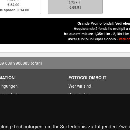
2.72 x 11
€ 54,00
€ 69,91
ie sparen: € 14,00
Grande Promo fondali.
Vedi ele
Acquistando 2 fondali o multipli a 
fra queste misure 1,35x11m - 2,18x11m
avrai subito un Super Sconto
-
Vedi c
39 039 9900885
(orari)
MATION
FOTOCOLOMBO.IT
dingungen
Wer wir sind
fsangebote
Wo wir sind
kete
Oeffnungszeiten
r gefunden?
Bewertungen auf Trovaprezzi
erung
Bewertungen auf Google
king-Technologien, um Ihr Surferlebnis zu folgenden Zwe
htartikel