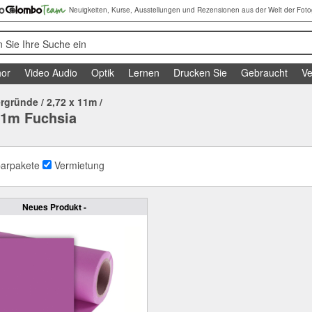
Neuigkeiten, Kurse, Ausstellungen und Rezensionen aus der Welt der Foto
 Sie Ihre Suche ein
or
Video Audio
Optik
Lernen
Drucken Sie
Gebraucht
Ve
ergründe
/
2,72 x 11m
/
11m Fuchsia
arpakete
Vermietung
Neues Produkt -