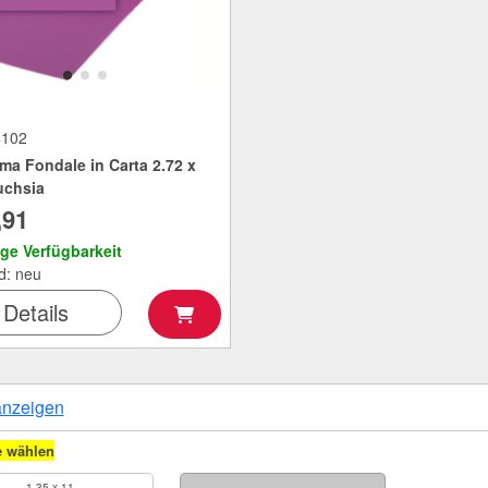
4102
ma Fondale in Carta 2.72 x
uchsia
,91
ige Verfügbarkeit
d: neu
Details
anzeigen
e wählen
1.35 x 11