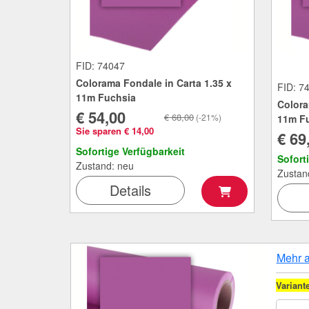
FID: 74047
Colorama Fondale in Carta 1.35 x
FID: 7
11m Fuchsia
Colora
€ 54,00
€ 68,00
(-21%)
11m F
Sie sparen € 14,00
€ 69
Sofortige Verfügbarkeit
Sofort
Zustand: neu
Zustan
Details
Mehr 
Variant