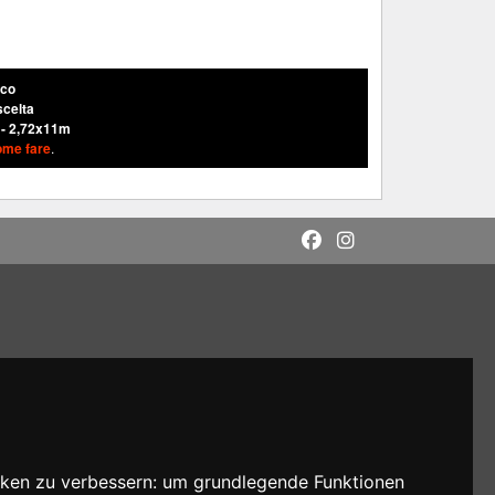
nco
scelta
 - 2,72x11m
ome fare
.
cken zu verbessern:
um grundlegende Funktionen