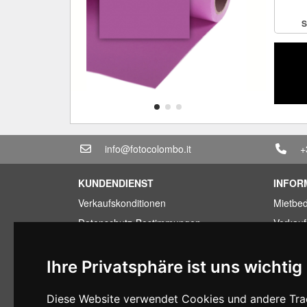
S
info@fotocolombo.it
+
KUNDENDIENST
INFOR
Verkaufskonditionen
Mietbe
Datenschutz-Bestimmungen
Verkau
Transport und Lieferzeiten
Sparpa
Garantiebedingungen
Billige
Ihre Privatsphäre ist uns wichtig
Zahlungsbedingungen
Finanzi
Diese Website verwendet Cookies und andere Trac
Ruecktrittsrecht
Gebrauc