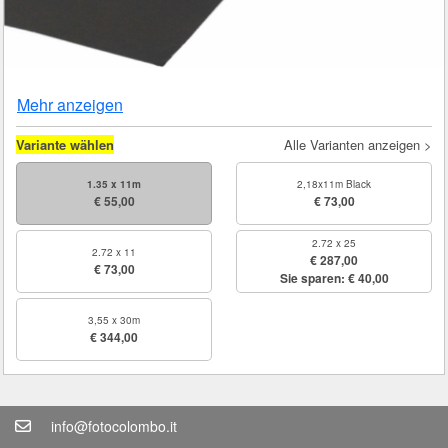
Mehr anzeigen
Variante wählen
Alle Varianten anzeigen >
1.35 x 11m
2,18x11m Black
€ 55,00
€ 73,00
2.72 x 25
2.72 x 11
€ 287,00
€ 73,00
Sie sparen: € 40,00
3,55 x 30m
€ 344,00
info@fotocolombo.it