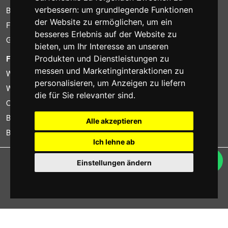
verbessern:
um grundlegende Funktionen
Billiger gefunden?
der Website zu ermöglichen
,
um ein
Finanzierung
besseres Erlebnis auf der Website zu
Gebrauchtartikel
bieten
,
um Ihr Interesse an unseren
FOTOCOLOMBO.IT
Produkten und Dienstleistungen zu
messen und Marketinginteraktionen zu
Wer wir sind
personalisieren
,
um Anzeigen zu liefern
Wo wir sind
die für Sie relevanter sind
.
Oeffnungszeiten
Bewertungen auf Trovaprezzi
Alle akzeptieren
Bewertungen auf Google
Ich lehne ab
Copyright © Fotocolombo Srl - Viale Verdi 95 - 23807 Merate (LC) - P. Iva
Einstellungen ändern
03298370135 - SDI: M5UXCR1
Alle Rechte vorbehalten. Eingetragene Warenzeichen und Marken sind
Eigentum ihrer jeweiligen Inhaber.
Ecommerce software by ~madcommerce