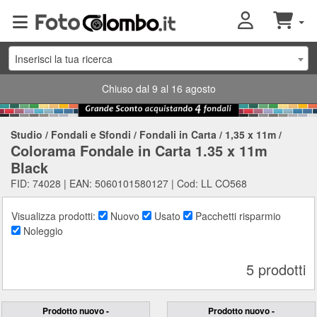
Inserisci la tua ricerca
Chiuso dal 9 al 16 agosto
Studio
/
Fondali e Sfondi
/
Fondali in Carta
/
1,35 x 11m
/
Colorama Fondale in Carta 1.35 x 11m
Black
FID: 74028 | EAN: 5060101580127 | Cod: LL CO568
Visualizza prodotti:
Nuovo
Usato
Pacchetti risparmio
Noleggio
5 prodotti
Prodotto nuovo -
Prodotto nuovo -