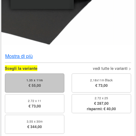
Mostra di più
Scegli la variante
vedi tutte le varianti >
1.35 x 11m
2,18x11m Black
€ 55,00
€ 73,00
2.72 x 25
2.72 x 11
€ 287,00
€ 73,00
risparmi: € 40,00
3,55 x 30m
€ 344,00