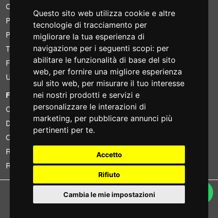
Condizioni di noleggio
Questo sito web utilizza cookie e altre
Preventivi
tecnologie di tracciamento per
Pacchetti risparmio
migliorare la tua esperienza di
navigazione per i seguenti scopi:
per
Trovato a meno?
abilitare le funzionalità di base del sito
Finanziamento
web
,
per fornire una migliore esperienza
Usato
sul sito web
,
per misurare il tuo interesse
nei nostri prodotti e servizi e
FOTOCOLOMBO.IT
personalizzare le interazioni di
Chi siamo
marketing
,
per pubblicare annunci più
Dove siamo
pertinenti per te
.
Orari di negozio
Recensioni su Trovaprezzi
Accetto
Recensioni su Google
Rifiuto
Copyright © Fotocolombo Srl - Viale Verdi 95 - 23807 Merate (LC) - P. Iva
Cambia le mie impostazioni
03298370135 - SDI: M5UXCR1
Tutti i diritti riservati. Marchi registrati e segni distintivi sono di proprietà dei
rispettivi titolari.