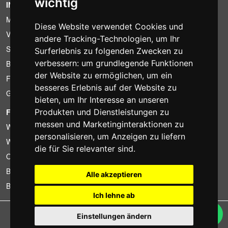
wichtig
INFORMATION
Mietbedingungen
Diese Website verwendet Cookies und
Verkaufsangebote
andere Tracking-Technologien, um Ihr
Sparpakete
Surferlebnis zu folgenden Zwecken zu
verbessern:
um grundlegende Funktionen
Billiger gefunden?
der Website zu ermöglichen
,
um ein
Finanzierung
besseres Erlebnis auf der Website zu
Gebrauchtartikel
bieten
,
um Ihr Interesse an unseren
Produkten und Dienstleistungen zu
FOTOCOLOMBO.IT
messen und Marketinginteraktionen zu
Wer wir sind
personalisieren
,
um Anzeigen zu liefern
Wo wir sind
die für Sie relevanter sind
.
Oeffnungszeiten
Bewertungen auf Trovaprezzi
Alle akzeptieren
Bewertungen auf Google
Ich lehne ab
Copyright © Fotocolombo Srl - Viale Verdi 95 - 23807 Merate (LC) - P. Iva
Einstellungen ändern
03298370135 - SDI: M5UXCR1