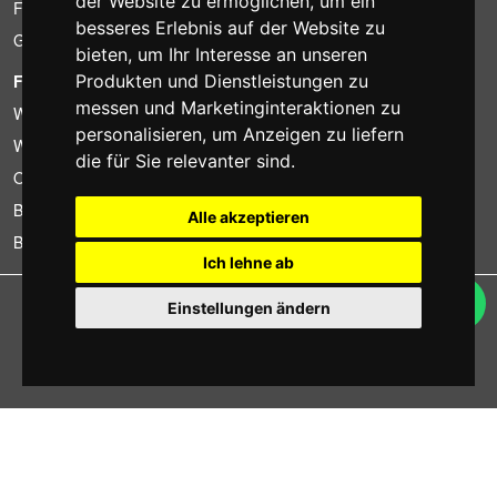
der Website zu ermöglichen
,
um ein
Finanzierung
besseres Erlebnis auf der Website zu
Gebrauchtartikel
bieten
,
um Ihr Interesse an unseren
FOTOCOLOMBO.IT
Produkten und Dienstleistungen zu
messen und Marketinginteraktionen zu
Wer wir sind
personalisieren
,
um Anzeigen zu liefern
Wo wir sind
die für Sie relevanter sind
.
Oeffnungszeiten
Bewertungen auf Trovaprezzi
Alle akzeptieren
Bewertungen auf Google
Ich lehne ab
Copyright © Fotocolombo Srl - Viale Verdi 95 - 23807 Merate (LC) - P. Iva
Einstellungen ändern
03298370135 - SDI: M5UXCR1
Alle Rechte vorbehalten. Eingetragene Warenzeichen und Marken sind
Eigentum ihrer jeweiligen Inhaber.
Ecommerce software by ~madcommerce