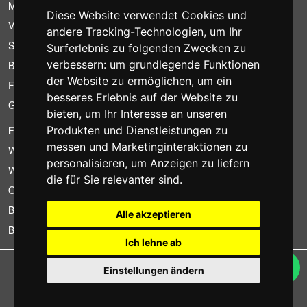
Mietbedingungen
Diese Website verwendet Cookies und
Verkaufsangebote
andere Tracking-Technologien, um Ihr
Sparpakete
Surferlebnis zu folgenden Zwecken zu
verbessern:
um grundlegende Funktionen
Billiger gefunden?
der Website zu ermöglichen
,
um ein
Finanzierung
besseres Erlebnis auf der Website zu
Gebrauchtartikel
bieten
,
um Ihr Interesse an unseren
Produkten und Dienstleistungen zu
FOTOCOLOMBO.IT
messen und Marketinginteraktionen zu
Wer wir sind
personalisieren
,
um Anzeigen zu liefern
Wo wir sind
die für Sie relevanter sind
.
Oeffnungszeiten
Bewertungen auf Trovaprezzi
Alle akzeptieren
Bewertungen auf Google
Ich lehne ab
Copyright © Fotocolombo Srl - Viale Verdi 95 - 23807 Merate (LC) - P. Iva
Einstellungen ändern
03298370135 - SDI: M5UXCR1
Alle Rechte vorbehalten. Eingetragene Warenzeichen und Marken sind
Eigentum ihrer jeweiligen Inhaber.