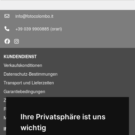
info@fotocolombo.it
+39 039 9900885
(orari)
KUNDENDIENST
Verkaufskonditionen
Datenschutz-Bestimmungen
Transport und Lieferzeiten
Garantiebedingungen
Zahlungsbedingungen
Ruecktrittsrecht
Ihre Privatsphäre ist uns
MwSt-Bedingungen
wichtig
INFORMATION