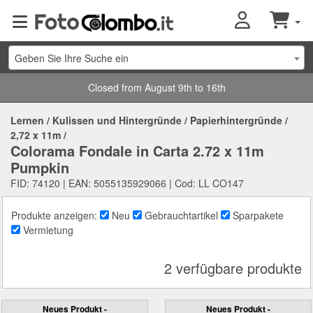
Geben Sie Ihre Suche ein
Closed from August 9th to 16th
Lernen
/
Kulissen und Hintergründe
/
Papierhintergründe
/
2,72 x 11m
/
Colorama Fondale in Carta 2.72 x 11m
Pumpkin
FID: 74120 | EAN: 5055135929066 | Cod: LL CO147
Produkte anzeigen:
Neu
Gebrauchtartikel
Sparpakete
Vermietung
2 verfügbare produkte
Neues Produkt -
Neues Produkt -