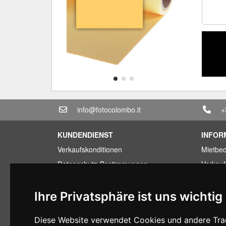
info@fotocolombo.it
+
KUNDENDIENST
INFOR
Verkaufskonditionen
Mietbe
Datenschutz-Bestimmungen
Verkau
Transport und Lieferzeiten
Sparpa
Garantiebedingungen
Billige
Ihre Privatsphäre ist uns wichtig
Zahlungsbedingungen
Finanzi
Diese Website verwendet Cookies und andere Trac
Ruecktrittsrecht
Gebrauc