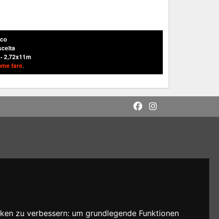
nco
scelta
 - 2,72x11m
ome fare
.
cken zu verbessern:
um grundlegende Funktionen