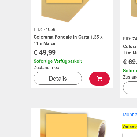
FID: 74056
Colorama Fondale in Carta 1.35 x
FID: 7
11m Maize
Colora
€ 49,99
11m M
€ 69
Sofortige Verfügbarkeit
Zustand: neu
Sofort
Details
Zustan
Mehr 
Variant