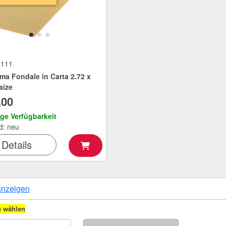
4111
ma Fondale in Carta 2.72 x
aize
,00
ige Verfügbarkeit
d: neu
Details
anzeigen
e wählen