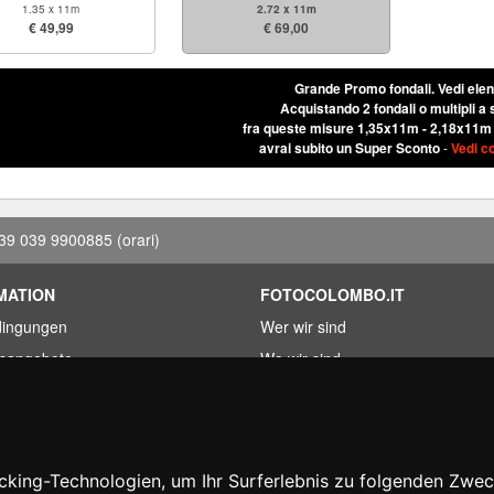
1.35 x 11m
2.72 x 11m
€ 49,99
€ 69,00
Grande Promo fondali.
Vedi ele
Acquistando 2 fondali o multipli a 
fra queste misure 1,35x11m - 2,18x11m
avrai subito un Super Sconto
-
Vedi c
39 039 9900885
(orari)
MATION
FOTOCOLOMBO.IT
dingungen
Wer wir sind
fsangebote
Wo wir sind
kete
Oeffnungszeiten
r gefunden?
Bewertungen auf Trovaprezzi
erung
Bewertungen auf Google
king-Technologien, um Ihr Surferlebnis zu folgenden Zwe
htartikel