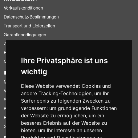
Verkaufskonditionen
Datenschutz-Bestimmungen
Transport und Lieferzeiten
Garantiebedingungen
Zahlungsbedingungen
Ruecktrittsrecht
Ihre Privatsphäre ist uns
MwSt-Bedingungen
wichtig
INFORMATION
Mietbedingungen
Diese Website verwendet Cookies und
Verkaufsangebote
andere Tracking-Technologien, um Ihr
Sparpakete
Surferlebnis zu folgenden Zwecken zu
verbessern:
um grundlegende Funktionen
Billiger gefunden?
der Website zu ermöglichen
,
um ein
Finanzierung
besseres Erlebnis auf der Website zu
Gebrauchtartikel
bieten
,
um Ihr Interesse an unseren
FOTOCOLOMBO.IT
Produkten und Dienstleistungen zu