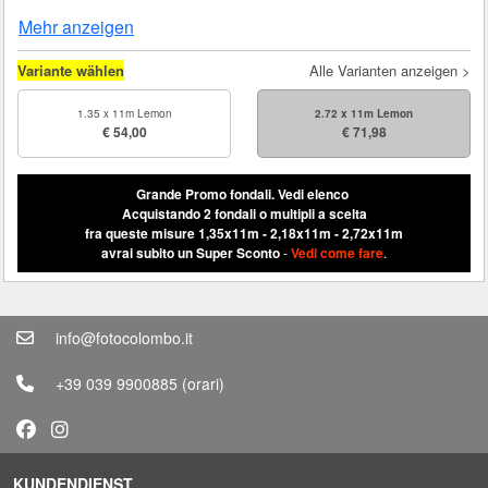
Mehr anzeigen
Variante wählen
Alle Varianten anzeigen >
1.35 x 11m Lemon
2.72 x 11m Lemon
€ 54,00
€ 71,98
Grande Promo fondali.
Vedi elenco
Acquistando 2 fondali o multipli a scelta
fra queste misure 1,35x11m - 2,18x11m - 2,72x11m
avrai subito un Super Sconto
-
Vedi come fare
.
info@fotocolombo.it
+39 039 9900885
(orari)
KUNDENDIENST