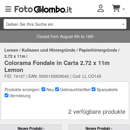
Geben Sie Ihre Suche ein
Closed from August 9th to 16th
Lernen
/
Kulissen und Hintergründe
/
Papierhintergründe
/
2,72 x 11m
/
Colorama Fondale in Carta 2.72 x 11m
Lemon
FID: 74107 | EAN: 5055135929042 | Cod: LL CO145
Produkte anzeigen:
Neu
Gebrauchtartikel
Sparpakete
Vermietung
2 verfügbare produkte
Neues Produkt -
Neues Produkt -