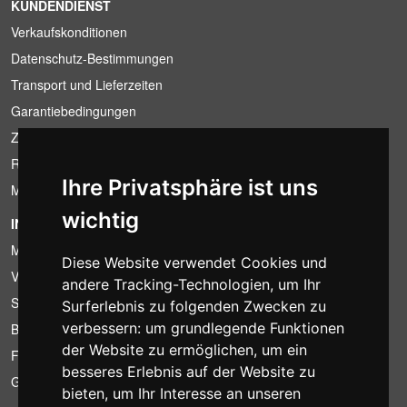
KUNDENDIENST
Verkaufskonditionen
Datenschutz-Bestimmungen
Transport und Lieferzeiten
Garantiebedingungen
Zahlungsbedingungen
Ruecktrittsrecht
Ihre Privatsphäre ist uns
MwSt-Bedingungen
wichtig
INFORMATION
Mietbedingungen
Diese Website verwendet Cookies und
Verkaufsangebote
andere Tracking-Technologien, um Ihr
Sparpakete
Surferlebnis zu folgenden Zwecken zu
verbessern:
um grundlegende Funktionen
Billiger gefunden?
der Website zu ermöglichen
,
um ein
Finanzierung
besseres Erlebnis auf der Website zu
Gebrauchtartikel
bieten
,
um Ihr Interesse an unseren