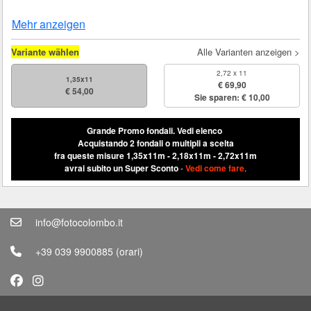
Mehr anzeigen
Variante wählen
Alle Varianten anzeigen >
2,72 x 11
1,35x11
€ 69,90
€ 54,00
Sie sparen: € 10,00
Grande Promo fondali.
Vedi elenco
Acquistando 2 fondali o multipli a scelta
fra queste misure 1,35x11m - 2,18x11m - 2,72x11m
avrai subito un Super Sconto
-
Vedi come fare
.
info@fotocolombo.it
+39 039 9900885
(orari)